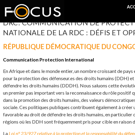
ACC
DRC: COMMUNICATION DE PROTECTI
NATIONALE DE LA RDC : DÉFIS ET O
RÉPUBLIQUE DÉMOCRATIQUE DU CONG
Communication Protection International
En Afrique et dans le monde entier, un nombre croissant de pays 
pour la protection des défenseur.es des droits humains (DDH) et 
défendre les droits humains (DDDH). Nous saluons cette évolutio
un premier pas important vers la reconnaissance du rôle positif 
dans la promotion des droits humains, des valeurs démocratiques 
sociale. Ces politiques publiques contribuent également à créer
favorable au droit de défendre les droits humains, en particulier d
régions où les DDH sont fréquemment pris pour cible en raison de
La
Loi n° 23/927 relative à la protection et la responsabilité du défen