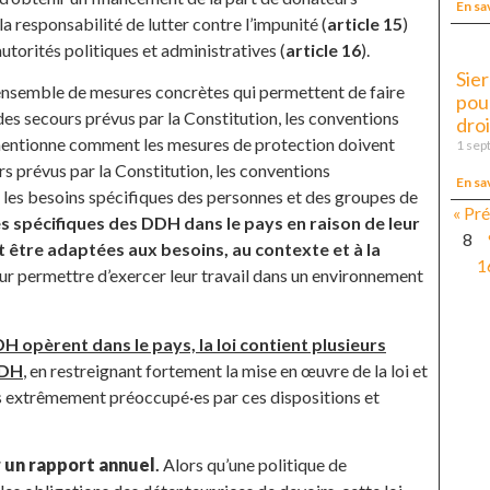
En sa
t la responsabilité de lutter contre l’impunité (
article 15
)
utorités politiques et administratives (
article 16
).
Sier
« ensemble de mesures concrètes qui permettent de faire
pou
es secours prévus par la Constitution, les conventions
dro
l mentionne comment les mesures de protection doivent
1 sep
s prévus par la Constitution, les conventions
En sa
pas les besoins spécifiques des personnes et des groupes de
« Pr
es spécifiques des DDH dans le pays en raison de leur
8
t être adaptées aux besoins, au contexte et à la
1
eur permettre d’exercer leur travail dans un environnement
DH opèrent dans le pays, la loi contient plusieurs
DDH
, en restreignant fortement la mise en œuvre de la loi et
s extrêmement préoccupé·es par ces dispositions et
 un rapport annuel
.
Alors qu’une politique de