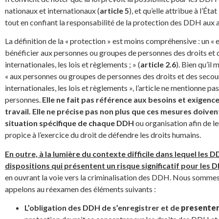
nationaux et internationaux (
article 5
), et qu’elle attribue à l’Éta
tout en confiant la responsabilité de la protection des DDH aux a
La définition de la « protection » est moins compréhensive : un 
bénéficier aux personnes ou groupes de personnes des droits et d
internationales, les lois et règlements ; » (
article 2.6
). Bien qu’i
« aux personnes ou groupes de personnes des droits et des secour
internationales, les lois et règlements », l’article ne mentionne 
personnes.
Elle ne fait pas référence aux besoins et exigenc
travail. Elle ne précise pas non plus que ces mesures doiven
situation spécifique de chaque DDH
ou organisation afin de l
propice à l’exercice du droit de défendre les droits humains.
En outre, à la lumière du contexte difficile dans lequel les D
dispositions qui présentent un risque significatif pour les 
en ouvrant la voie vers la criminalisation des DDH. Nous somme
appelons au réexamen des éléments suivants :
L’obligation des DDH de s’enregistrer et de
presenter