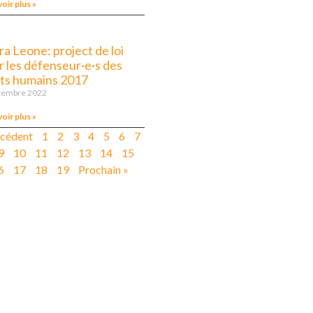
voir plus »
ra Leone: project de loi
r les défenseur·e·s des
its humains 2017
tembre 2022
voir plus »
écédent
1
2
3
4
5
6
7
9
10
11
12
13
14
15
6
17
18
19
Prochain »