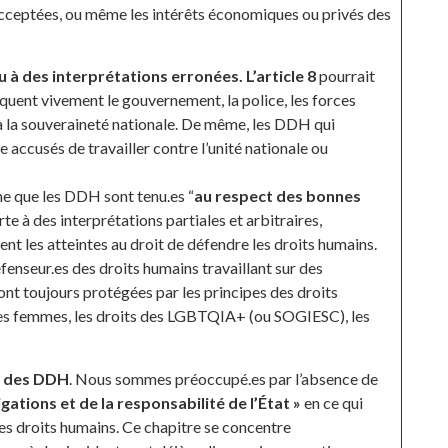
 acceptées, ou même les intérêts économiques ou privés des
 à des interprétations erronées. L’article 8
pourrait
iquent vivement le gouvernement, la police, les forces
e à la souveraineté nationale. De même, les DDH qui
 accusés de travailler contre l’unité nationale ou
ne que les DDH sont tenu.es “
au respect des bonnes
te à des interprétations partiales et arbitraires,
nt les atteintes au droit de défendre les droits humains.
éfenseur.es des droits humains travaillant sur des
nt toujours protégées par les principes des droits
s des femmes, les droits des LGBTQIA+ (ou SOGIESC), les
n des DDH
. Nous sommes préoccupé.es par l’absence de
ligations et de la responsabilité de l’État »
en ce qui
es droits humains. Ce chapitre se concentre