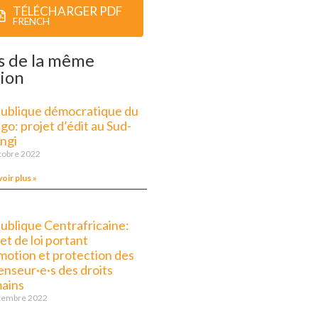
TÉLÉCHARGER PDF
FRENCH
s de la même
ion
ublique démocratique du
o: projet d’édit au Sud-
ngi
tobre 2022
voir plus »
ublique Centrafricaine:
et de loi portant
motion et protection des
enseur·e·s des droits
ains
tembre 2022