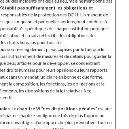
os où des incidents ont déjà eu lieu, mais ne mentionne pas
 n’établit pas suffisamment les obligations et
responsables de la protection des DDH. Un manque de
si que sur quand et par quelles actions, peut conduire à
ponsabilités spécifiques de chaque institution publique.
abilisation et au suivi effectifs des obligations des
 les droits humains pour tous.tes.
ous sommes également préoccupé.es par le fait que le
t pas suffisamment de mesures et de détails pour guider la
ue deux articles pour le développer, se concentrant
es droits humains pour leurs opinions ou leurs rapports,
reaux sans un mandat judiciaire en bonne et due forme.
t la composition, les fonctions, les obligations et la
léments, les dispositions de la loi relatives à ce
jectif.
nales
. Le
chapitre VI “des dispositions pénales”
est une
 par ce chapitre souligne une fois de plus l’approche
ombreux avantages d’une approche plus préventive. Tout en