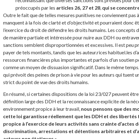
reconnaissant que diverses sanctions sont prévues pour ce
préoccupés par les
articles 26, 27 et 28
,
qui se concentr
Outre le fait que de telles mesures punitives ne conviennent pas à
manquent à la fois de clarté et d’objectivité et pourraient donc ê
l’exercice du droit de défendre les droits humains. Les concepts d
de manière partiale et intéressée pour nuire aux DDH ou entraver
sanctions semblent disproportionnées et excessives. Il est peu 
payer de tels montants, tandis que les auteur.rices habituel.les 
ressources financières plus importantes et parfois d’un soutien p
comme un moyen de dissuasion significatif. Dans le même temps,
qui prévoit des peines de prison à vie pour les auteurs qui tuen
strict du point de vue des droits humains.
En résumé, si certaines dispositions de la loi 23/027 peuvent êtr
définition large des DDH et la reconnaissance explicite de la né
environnement propice à leur travail,
nous pensons que des mod
cette loi garantisse réellement que les DDH et des libert
propice à l’exercice de leurs activités sans crainte d’actes 
discrimination, arrestations et détentions arbitraires et d’
acteurs non étatiques ».