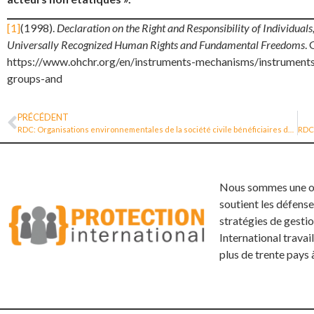
[1]
(1998).
Declaration on the Right and Responsibility of Individual
Universally Recognized Human Rights and Fundamental Freedoms
.
https://www.ohchr.org/en/instruments-mechanisms/instruments/d
groups-and
PRÉCÉDENT
RDC: Organisations environnementales de la société civile bénéficiaires de la Loi N° 23-27 du 15 juin 2023, relative à la protection et à la responsabilité des défenseur.e.s des droits humains en RDC
Nous sommes une org
soutient les défense
stratégies de gestio
International trava
plus de trente pays 