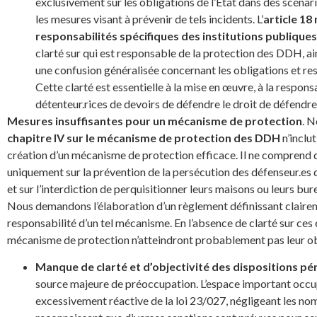
exclusivement sur les obligations de l’État dans des scénari
les mesures visant à prévenir de tels incidents. L’
article 18
responsabilités spécifiques des institutions publiques
clarté sur qui est responsable de la protection des DDH, ain
une confusion généralisée concernant les obligations et res
Cette clarté est essentielle à la mise en œuvre, à la respons
détenteur.rices de devoirs de défendre le droit de défendre
Mesures insuffisantes pour un mécanisme de protection
. N
chapitre IV sur le mécanisme de protection des DDH
n’inclu
création d’un mécanisme de protection efficace. Il ne comprend q
uniquement sur la prévention de la persécution des défenseur.es d
et sur l’interdiction de perquisitionner leurs maisons ou leurs bu
Nous demandons l’élaboration d’un règlement définissant clairemen
responsabilité d’un tel mécanisme. En l’absence de clarté sur ces é
mécanisme de protection n’atteindront probablement pas leur ob
Manque de clarté et d’objectivité des dispositions pé
source majeure de préoccupation. L’espace important occupé
excessivement réactive de la loi 23/027, négligeant les n