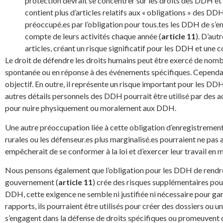
protection devrait se concentrer sur les droits des DDH et l
contient plus d’articles relatifs aux « obligations » des D
préoccupé.es par l’obligation pour tous.tes les DDH de s’e
compte de leurs activités chaque année (
article 11
). D’aut
articles, créant un risque significatif pour les DDH et une 
Le droit de défendre les droits humains peut être exercé de no
spontanée ou en réponse à des événements spécifiques. Cependant
objectif. En outre, il représente un risque important pour les DD
autres détails personnels des DDH pourrait être utilisé par des a
pour nuire physiquement ou moralement aux DDH.
Une autre préoccupation liée à cette obligation d’enregistrement
rurales ou les défenseur.es plus marginalisé.es pourraient ne pas 
empêcherait de se conformer à la loi et d’exercer leur travail en m
Nous pensons également que l’obligation pour les DDH de rendre
gouvernement (
article 11
) crée des risques supplémentaires pou
DDH, cette exigence ne semble ni justifiée ni nécessaire pour garan
rapports, ils pourraient être utilisés pour créer des dossiers ou un
s’engagent dans la défense de droits spécifiques ou promeuvent 