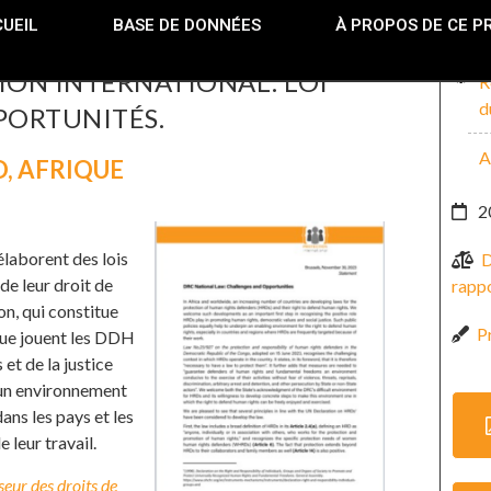
UEIL
BASE DE DONNÉES
À PROPOS DE CE P
ON INTERNATIONAL. LOI
R
d
PPORTUNITÉS.
A
O
,
AFRIQUE
2
élaborent des lois
D
de leur droit de
rappo
n, qui constitue
P
que jouent les DDH
et de la justice
 un environnement
ans les pays et les
 leur travail.
seur des droits de