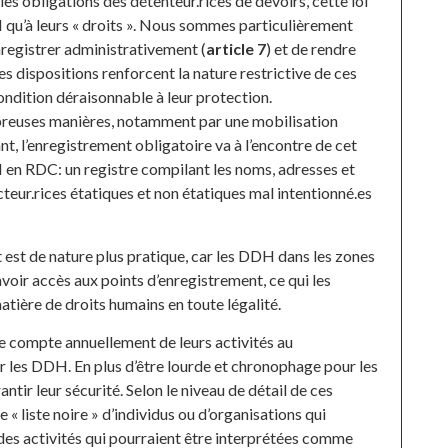
es obligations des détenteur.rices de devoirs, cette loi
DH qu’à leurs « droits ». Nous sommes particulièrement
nregistrer administrativement (
article 7
) et de rendre
res dispositions renforcent la nature restrictive de ces
condition déraisonnable à leur protection.
mbreuses manières, notamment par une mobilisation
, l’enregistrement obligatoire va à l’encontre de cet
H en RDC: un registre compilant les noms, adresses et
cteur.rices étatiques et non étatiques mal intentionné.es
 est de nature plus pratique, car les DDH dans les zones
avoir accès aux points d’enregistrement, ce qui les
atière de droits humains en toute légalité.
 compte annuellement de leurs activités au
r les DDH. En plus d’être lourde et chronophage pour les
tir leur sécurité. Selon le niveau de détail de ces
e « liste noire » d’individus ou d’organisations qui
des activités qui pourraient être interprétées comme