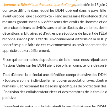
l’homme en République démocratique du Congo
, adoptée le 15 juin
contexte difficile dans lequel les DDH opèrent dans le pays. Elle
avant-propos, que ce contexte « rend nécessaire l’existence d’une l
mesures garantissent aux défenseurs des droits de l’homme et d
l’exercice de leurs activités sans crainte d’actes de violence, de m
détentions arbitraires et d’autres persécutions de la part de l’Éta
reconnaissance par l’Etat de l’environnement difficile de la RD
concrètes pour faire de cet environnement un environnement dans 
apprécié et exercé librement.
En ce qui concerne les dispositions de la loi, nous nous réjouisso
Nations Unies sur les DDH aient été pris en compte lors de son é
Tout d’abord, la loi inclut une définition compréhensive des DD
« toute personne, individuellement ou en association avec d’autre
humains », et reconnaît les besoins spécifiques de protection de
L’inclusion des collaborateur·rices et des membres de la famille
positive.
Il convient de noter que la loi prévoit la possibilité pour les DD