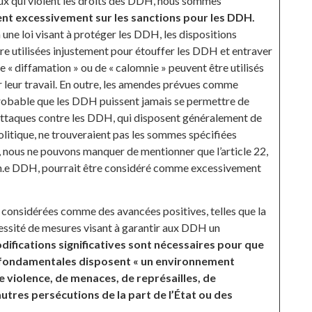
ux qui violent les droits des DDH, nous sommes
ent excessivement sur les sanctions pour les DDH.
 une loi visant à protéger les DDH, les dispositions
tre utilisées injustement pour étouffer les DDH et entraver
e « diffamation » ou de « calomnie » peuvent être utilisés
 leur travail. En outre, les amendes prévues comme
probable que les DDH puissent jamais se permettre de
d’attaques contre les DDH, qui disposent généralement de
olitique, ne trouveraient pas les sommes spécifiées
 nous ne pouvons manquer de mentionner que l’article 22,
t un.e DDH, pourrait être considéré comme excessivement
e considérées comme des avancées positives, telles que la
cessité de mesures visant à garantir aux DDH un
ifications significatives sont nécessaires pour que
és fondamentales disposent « un environnement
de violence, de menaces, de représailles, de
autres persécutions de la part de l’État ou des