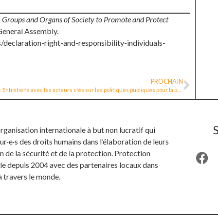
s, Groups and Organs of Society to Promote and Protect
 General Assembly.
eclaration-right-and-responsibility-individuals-
PROCHAIN
RDC: Entretiens avec les acteurs clés sur les politiques publiques pour la protection des défenseur.e.s des droits humains en Afrique. Olivier Ndoole
anisation internationale à but non lucratif qui
ur·e·s des droits humains dans l’élaboration de leurs
n de la sécurité et de la protection. Protection
ille depuis 2004 avec des partenaires locaux dans
à travers le monde.