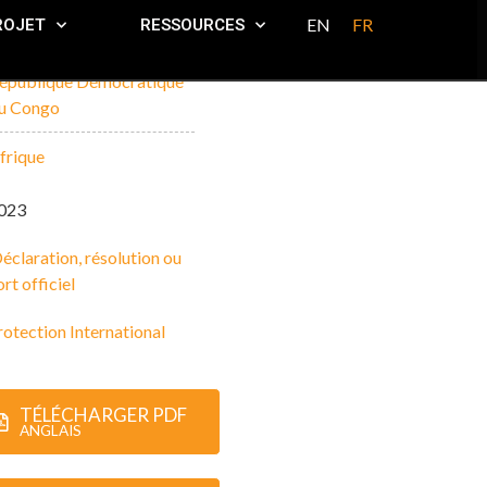
EN
FR
ROJET
RESSOURCES
épublique Démocratique
u Congo
frique
023
éclaration, résolution ou
rt officiel
rotection International
TÉLÉCHARGER PDF
ANGLAIS