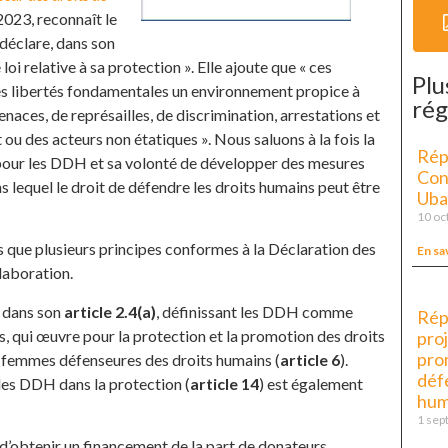
 2023, reconnaît le
 déclare, dans son
oi relative à sa protection ». Elle ajoute que « ces
Plu
es libertés fondamentales un environnement propice à
rég
enaces, de représailles, de discrimination, arrestations et
t ou des acteurs non étatiques ». Nous saluons à la fois la
Rép
C pour les DDH et sa volonté de développer des mesures
Cong
lequel le droit de défendre les droits humains peut être
Uba
10 oc
ns que plusieurs principes conformes à la Déclaration des
En sa
laboration.
H dans son
article 2.4(a)
, définissant les DDH comme
Rép
s, qui œuvre pour la protection et la promotion des droits
proj
pro
s femmes défenseures des droits humains (
article 6
).
déf
 des DDH dans la protection (
article 14
) est également
hum
1 sep
H d’obtenir un financement de la part de donateurs