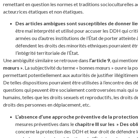
remettant en question les normes et traditions socioculturelles
acteur.rices étatiques et non étatiques.
Des articles ambigues sont susceptibles de donner lieu
être mal interprété et utilisé pour accuser les DDH qui crit
armées ou d’autres institutions de l’État de porter atteint
défendent les droits des minorités ethniques pourraient être
l’intégrité territoriale de l’État.
Une ambiguïté similaire se retrouve dans
l’article 9
, qui mention
mœurs »
. La subjectivité du terme « bonnes mœurs » ouvre la por
permettant potentiellement aux autorités de justifier illégitimeme
De telles dispositions pourraient être utilisées à l’encontre des d
questions qui peuvent être socialement controversées mais qui so
humains, telles que les droits sexuels et reproductifs, les droit
droits des personnes en déplacement, etc.
L’absence d’une approche préventive de la protectio
mesures préventives dans le
chapitre III sur les » Des ob
concerne la protection des DDH et leur droit de défendre l