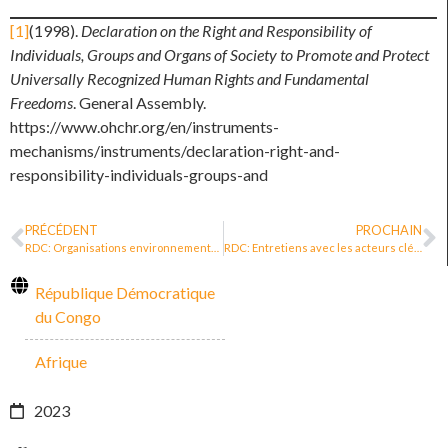
[1]
(1998).
Declaration on the Right and Responsibility of
Individuals, Groups and Organs of Society to Promote and Protect
Universally Recognized Human Rights and Fundamental
Freedoms
. General Assembly.
https://www.ohchr.org/en/instruments-
mechanisms/instruments/declaration-right-and-
responsibility-individuals-groups-and
PRÉCÉDENT
PROCHAIN
RDC: Organisations environnementales de la société civile bénéficiaires de la Loi N° 23-27 du 15 juin 2023, relative à la protection et à la responsabilité des défenseur.e.s des droits humains en RDC
RDC: Entretiens avec les acteurs clés sur les politiques publiques pour la protection des défenseur.e.s des droits humains en Afrique. Olivier Ndoole
République Démocratique
du Congo
Afrique
2023