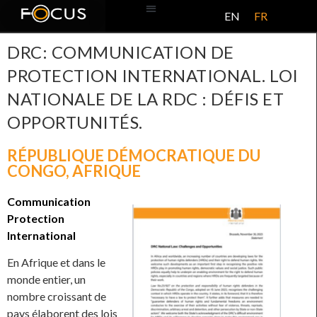
EN
FR
BASE DE DONNÉES
À PROPOS DE CE PROJET
DRC: COMMUNICATION DE
PROTECTION INTERNATIONAL. LOI
NATIONALE DE LA RDC : DÉFIS ET
OPPORTUNITÉS.
RÉPUBLIQUE DÉMOCRATIQUE DU
CONGO
,
AFRIQUE
Communication
Protection
International
En Afrique et dans le
monde entier, un
nombre croissant de
pays élaborent des lois