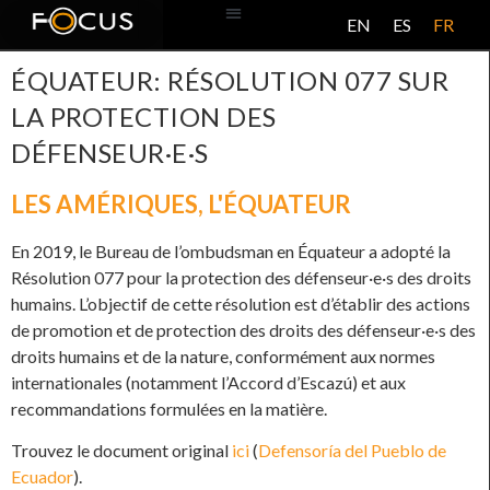
EN
ES
FR
BASE DE DONNÉES
À PROPOS DE CE PROJET
ÉQUATEUR: RÉSOLUTION 077 SUR
LA PROTECTION DES
DÉFENSEUR·E·S
LES AMÉRIQUES
,
L'ÉQUATEUR
En 2019, le Bureau de l’ombudsman en Équateur a adopté la
Résolution 077 pour la protection des défenseur·e·s des droits
humains. L’objectif de cette résolution est d’établir des actions
de promotion et de protection des droits des défenseur·e·s des
droits humains et de la nature, conformément aux normes
internationales (notamment l’Accord d’Escazú) et aux
recommandations formulées en la matière.
Trouvez le document original
ici
(
Defensoría del Pueblo de
Ecuador
).