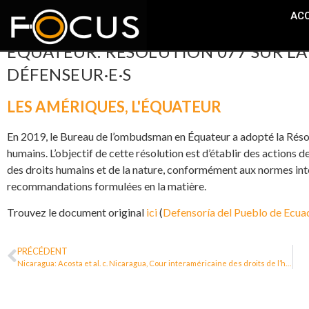
ACC
ÉQUATEUR: RÉSOLUTION 077 SUR LA
DÉFENSEUR·E·S
LES AMÉRIQUES
,
L'ÉQUATEUR
En 2019, le Bureau de l’ombudsman en Équateur a adopté la Résol
humains. L’objectif de cette résolution est d’établir des actions 
des droits humains et de la nature, conformément aux normes in
recommandations formulées en la matière.
Trouvez le document original
ici
(
Defensoría del Pueblo de Ecua
PRÉCÉDENT
Nicaragua: Acosta et al. c. Nicaragua, Cour interaméricaine des droits de l’homme