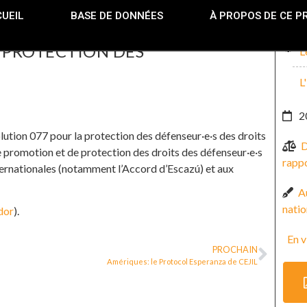
UEIL
BASE DE DONNÉES
À PROPOS DE CE P
 PROTECTION DES
L
L
2
ution 077 pour la protection des défenseur·e·s des droits
D
de promotion et de protection des droits des défenseur·e·s
rappo
ternationales (notamment l’Accord d’Escazú) et aux
Au
natio
dor
).
En v
PROCHAIN
Amériques: le Protocol Esperanza de CEJIL