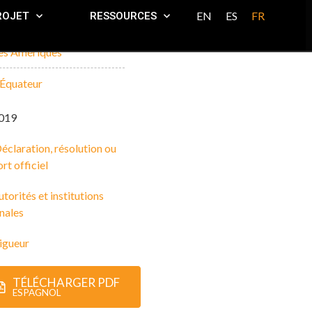
EN
ES
FR
ROJET
RESSOURCES
es Amériques
'Équateur
019
éclaration, résolution ou
rt officiel
torités et institutions
nales
igueur
TÉLÉCHARGER PDF
ESPAGNOL