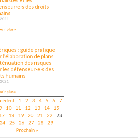
nalistes et les
enseur·e·s des droits
ains
n 2021
voir plus »
riques : guide pratique
 l’élaboration de plans
tténuation des risques
r les défenseur·e·s des
its humains
n 2021
voir plus »
écédent
1
2
3
4
5
6
7
9
10
11
12
13
14
15
17
18
19
20
21
22
23
24
25
26
27
28
29
Prochain »