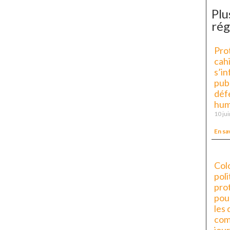
Plu
rég
Pro
cah
s’in
pub
déf
hum
10 ju
En sa
Col
pol
prot
pour
les 
com