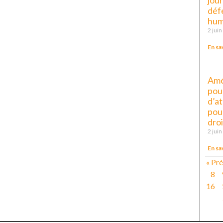
jour
déf
hum
2 jui
En sa
Amé
pour
d’a
pou
dro
2 jui
En sa
« Pr
8
16