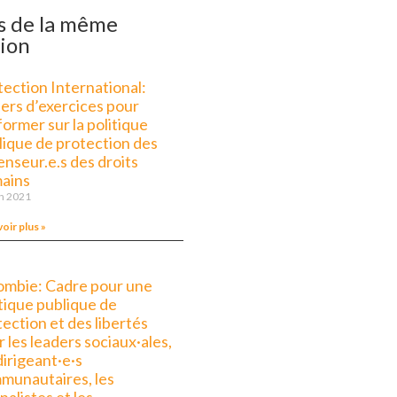
s de la même
ion
tection International:
iers d’exercices pour
former sur la politique
lique de protection des
enseur.e.s des droits
ains
in 2021
voir plus »
ombie: Cadre pour une
itique publique de
ection et des libertés
 les leaders sociaux·ales,
dirigeant·e·s
munautaires, les