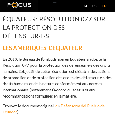
EN
ES
FR
BASE DE DONNÉES
À PROPOS DE CE PROJET
ÉQUATEUR: RÉSOLUTION 077 SUR
LA PROTECTION DES
DÉFENSEUR·E·S
LES AMÉRIQUES
,
L'ÉQUATEUR
En 2019, le Bureau de l’ombudsman en Équateur a adopté la
Résolution 077 pour la protection des défenseur·e·s des droits
humains. L’objectif de cette résolution est d’établir des actions
de promotion et de protection des droits des défenseur·e·s des
droits humains et de la nature, conformément aux normes
internationales (notamment l’Accord d’Escazú) et aux
recommandations formulées en la matière.
Trouvez le document original
ici
(
Defensoría del Pueblo de
Ecuador
).