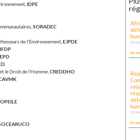
Plu
nvironnement,
IDPE
rég
Afr
Communautaires,
SORADEC
déf
hum
Défenseurs de l’Environnement,
EJPDE
31 ma
IFDP
En sa
EPD
ED
et le Droit de l’Homme,
CREDDHO
Rép
CAVMK
Con
rela
res
déf
OPEILE
hum
13 ma
En sa
SOCEARUCO