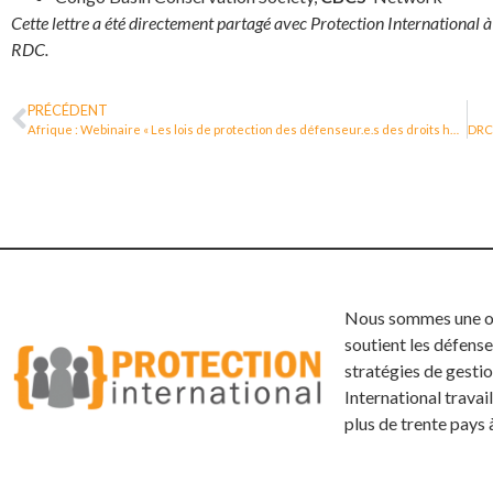
Cette lettre a été directement partagé avec Protection International à
RDC.
PRÉCÉDENT
Afrique : Webinaire « Les lois de protection des défenseur.e.s des droits humains en Afrique de l’Ouest et dans la région des Grands Lacs : Sont-elles adaptées à l’objectif visé ? Que faut-il de plus ? »
Nous sommes une org
soutient les défense
stratégies de gestio
International trava
plus de trente pays 