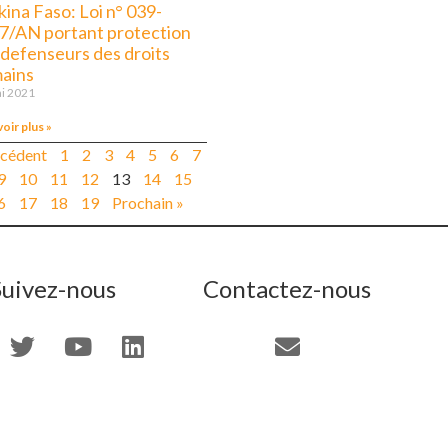
ina Faso: Loi n° 039-
7/AN portant protection
 defenseurs des droits
ains
i 2021
voir plus »
écédent
1
2
3
4
5
6
7
9
10
11
12
13
14
15
6
17
18
19
Prochain »
Suivez-nous
Contactez-nous