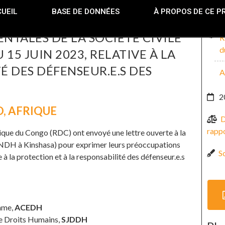
UEIL
BASE DE DONNÉES
À PROPOS DE CE P
TALES DE LA SOCIÉTÉ CIVILE
R
d
 15 JUIN 2023, RELATIVE À LA
É DES DÉFENSEUR.E.S DES
A
2
O
,
AFRIQUE
D
rappo
tique du Congo (RDC) ont envoyé une lettre ouverte à la
CNDH à Kinshasa) pour exprimer leurs préoccupations
So
ve à la protection et à la responsabilité des défenseur.e.s
omme,
ACEDH
de Droits Humains,
SJDDH