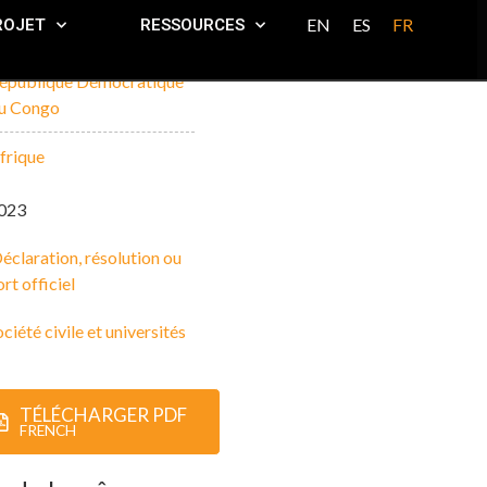
EN
ES
FR
ROJET
RESSOURCES
épublique Démocratique
u Congo
frique
023
éclaration, résolution ou
rt officiel
ciété civile et universités
TÉLÉCHARGER PDF
FRENCH