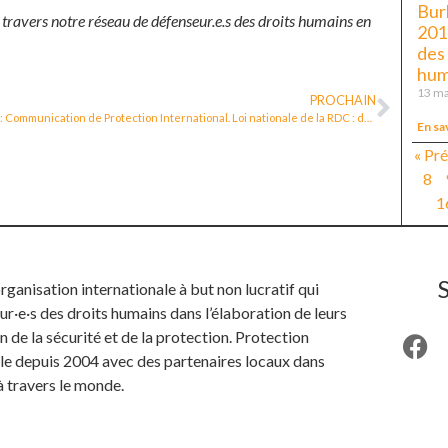
Burk
 travers notre réseau de défenseur.e.s des droits humains en
201
des
hum
13 ma
PROCHAIN
DRC: Communication de Protection International. Loi nationale de la RDC : défis et opportunités.
En sa
« Pr
8
1
anisation internationale à but non lucratif qui
ur·e·s des droits humains dans l’élaboration de leurs
n de la sécurité et de la protection. Protection
ille depuis 2004 avec des partenaires locaux dans
à travers le monde.