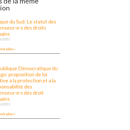
s de la même
ion
ique du Sud: Le statut des
enseur·e·s des droits
ains
i 2021
voir plus »
ublique Démocratique du
go: proposition de loi
tive a la protection et a la
ponsabilite des
enseur·e·s des droit
ains
i 2021
voir plus »