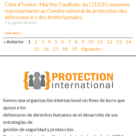
Côte d’Ivoire : Marthe Coulibaly, du CIDDH, nommée
représentante au Comité national de protection des
défenseur.e.s des droits humains.
7 de agosto de 2025
Leer más »
« Anterior
1
2
3
4
5
6
7
8
9
10
11
12
13
14
15
16
17
18
19
Siguiente »
Somos una organización internacional sin fines de lucro que
apoya a los
defensores de derechos humanos en el desarrollo de sus
estrategias de
gestión de seguridad y protección.