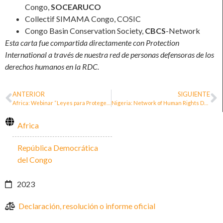
Congo,
SOCEARUCO
Collectif SIMAMA Congo, COSIC
Congo Basin Conservation Society,
CBCS
-Network
Esta carta fue compartida directamente con Protection
International a través de nuestra red de personas defensoras de los
derechos humanos en la RDC.
ANTERIOR
SIGUIENTE
Africa: Webinar “Leyes para Proteger a los Defensores de Derechos Humanos en África Occidental y la Región de los Grandes Lagos: ¿Son adecuadas para su propósito? ¿Qué más se necesita?”
Nigeria: Network of Human Rights Defenders Launches in Nigeria
Africa
República Democrática
del Congo
2023
Declaración, resolución o informe oficial