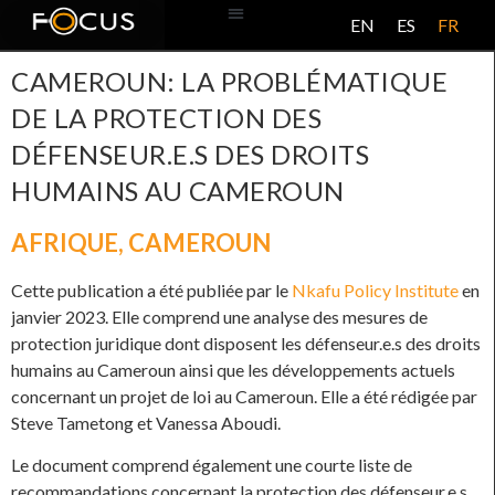
EN
ES
FR
BASE DE DONNÉES
À PROPOS DE CE PROJET
CAMEROUN: LA PROBLÉMATIQUE
DE LA PROTECTION DES
DÉFENSEUR.E.S DES DROITS
HUMAINS AU CAMEROUN
AFRIQUE
,
CAMEROUN
Cette publication a été publiée par le
Nkafu Policy Institute
en
janvier 2023. Elle comprend une analyse des mesures de
protection juridique dont disposent les défenseur.e.s des droits
humains au Cameroun ainsi que les développements actuels
concernant un projet de loi au Cameroun. Elle a été rédigée par
Steve Tametong et Vanessa Aboudi.
Le document comprend également une courte liste de
recommandations concernant la protection des défenseur.e.s