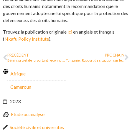
des droits humains, notamment la recommandation que le
gouvernement adopte une loi spécifique pour la protection des
défenseur.e.s des droits humains.
Trouvez la publication originale
ici
en anglais et français
(
Nkafu Policy Institute
).
PRÉCÉDENT
PROCHAIN
Bénin: projet de loi portant reconnaissance, promotion et protection des défenseurs des droits humains en République du Bénin
Tanzanie : Rapport de situation sur les défenseur·e·s des droits humains et l’espace civique (2021)
Afrique
Cameroun
2023
Etude ou analyse
Société civile et universités