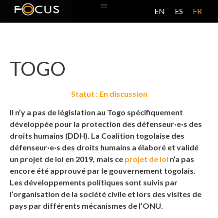
EN
ES
FR
BASE DE DONNÉES
À PROPOS DE CE PROJET
TOGO
Statut : En discussion
Il n’y a pas de législation au Togo spécifiquement
développée pour la protection des défenseur·e·s des
droits humains (DDH). La Coalition togolaise des
défenseur·e·s des droits humains a élaboré et validé
un projet de loi en 2019, mais ce
projet de loi
n’a pas
encore été approuvé par le gouvernement togolais.
Les développements politiques sont suivis par
l’organisation de la société civile et lors des visites de
pays par différents mécanismes de l’ONU.