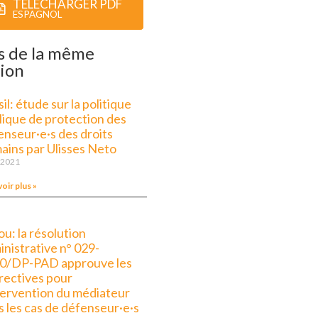
TÉLÉCHARGER PDF
ESPAGNOL
s de la même
ion
il: étude sur la politique
lique de protection des
enseur·e·s des droits
ains par Ulisses Neto
 2021
voir plus »
u: la résolution
inistrative n° 029-
0/DP-PAD approuve les
irectives pour
ntervention du médiateur
s les cas de défenseur·e·s