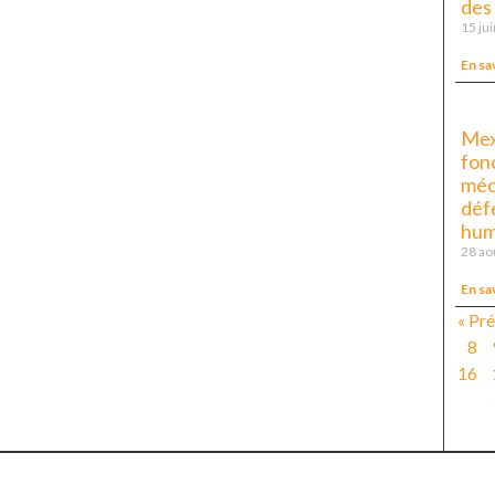
des
15 ju
En sa
Mex
fon
méc
déf
hum
28 ao
En sa
« Pr
8
16