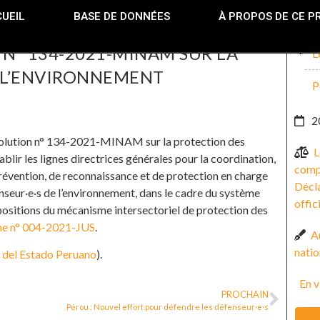
UEIL
BASE DE DONNÉES
À PROPOS DE CE P
 N° 134-2021-MINAM SUR LA
L
E L’ENVIRONNEMENT
P
2
 résolution n° 134-2021-MINAM sur la protection des
L
ablir les lignes directrices générales pour la coordination,
compr
prévention, de reconnaissance et de protection en charge
Décla
enseur·e·s de l’environnement, dans le cadre du système
offic
ositions du mécanisme intersectoriel de protection des
me n° 004-2021-JUS
.
Au
natio
 del Estado Peruano
).
En v
PROCHAIN
Pérou : Nouvel effort pour défendre les défenseur·e·s