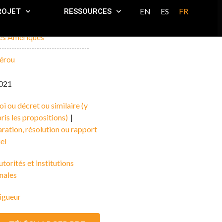
EN
ES
FR
ROJET
RESSOURCES
es Amériques
érou
021
oi ou décret ou similaire (y
is les propositions)
|
ration, résolution ou rapport
iel
torités et institutions
nales
igueur