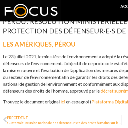
ACC
PÉROU: RÉSOLUTION MINISTÉRIELLE
PROTECTION DES DÉFENSEUR·E·S D
LES AMÉRIQUES
,
PÉROU
Le 23 juillet 2021, le ministère de l’environnement a adopté la
défenseurs de l’environnement. L’objectif de ce protocole est d’ét
la mise en œuvre et l’évaluation de l’application des mesures de 
du secteur de l’environnement afin de garantir les droits des déf
national de gestion de l’environnement et conformément aux disp
défenseurs des droits de l’homme, approuvé par le
décret suprê
Trouvez le document original
ici
en espagnol (
Plataforma Digital
PRÉCÉDENT
Guatemala: Réunion nationale des défenseur·e·s des droits humains sur la politique de protection des défenseur·e·s des droits humains, des organisations et des communautés [vidéo]