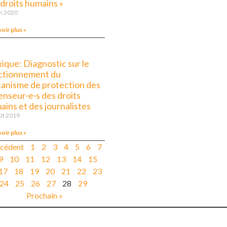
 droits humains »
in 2020
voir plus »
ique: Diagnostic sur le
ctionnement du
anisme de protection des
enseur·e·s des droits
ains et des journalistes
ût 2019
voir plus »
écédent
1
2
3
4
5
6
7
9
10
11
12
13
14
15
17
18
19
20
21
22
23
24
25
26
27
28
29
Prochain »