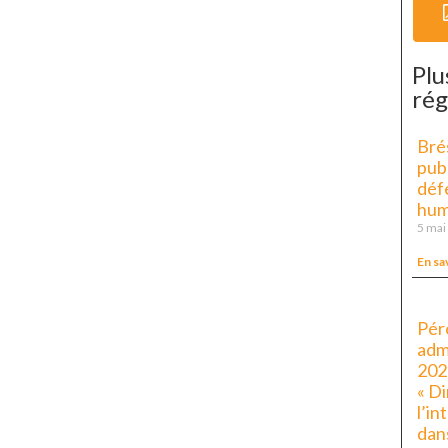
Plu
rég
Brés
pub
déf
hum
5 mai
En sa
Péro
adm
202
« D
l’i
dan