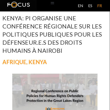
EN
ES
FR
BASE DE DONNÉES
À PROPOS DE CE PROJET
KENYA: PI ORGANISE UNE
CONFÉRENCE RÉGIONALE SUR LES
POLITIQUES PUBLIQUES POUR LES
DÉFENSEUR.E.S DES DROITS
HUMAINS À NAIROBI
AFRIQUE
,
KENYA