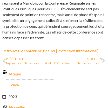
réunissent à Nairobi pour la Conférence Régionale sur les
Politiques Publiques pour les DDH, l’événement ne sert pas
seulement de point de rencontre, mais aussi de phare d’espoir. Il
symbolise un engagement collectif à renforcer la résilience et
la protection de ceux qui défendent courageusement les droits
humains face à l’adversité. Les effets de cette conférence sont
censés dépasser les front
Retrouvez le contenu original ici
[Protection International]
PRÉCÉDENT
PROCHAIN
Nigeria: Les défenseur·es des droits humains sont vulnérables et ont besoin d’une loi pour être protégé·es
RDC: Le droit de défendre les droits humains, pas pour tous·tes ? Une étude de cas sur les politiques de protection locales de protection des défenseur.e.s des droits humains au Nord et au Sud-Kivu
Afrique
Kenya
2023
Nouvelles