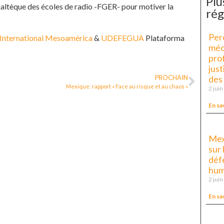
Plu
maltèque des écoles de radio -FGER- pour motiver la
rég
Pero
 International Mesoamérica
&
UDEFEGUA
Plataforma
méc
prot
just
des
PROCHAIN
Mexique: rapport « Face au risque et au chaos »
2 jui
En sa
Mex
sur 
déf
hum
2 jui
En sa