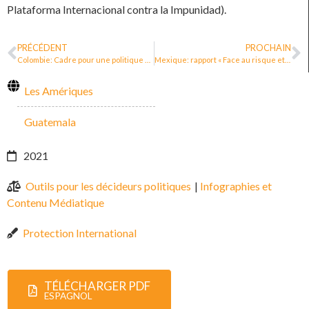
Plataforma Internacional contra la Impunidad).
PRÉCÉDENT
PROCHAIN
Colombie: Cadre pour une politique publique de protection et des libertés pour les leaders sociaux·ales, les dirigeant·e·s communautaires, les journalistes et les défenseur·e·s des droits humains
Mexique: rapport « Face au risque et au chaos »
Les Amériques
Guatemala
2021
Outils pour les décideurs politiques
|
Infographies et
Contenu Médiatique
Protection International
TÉLÉCHARGER PDF
ESPAGNOL