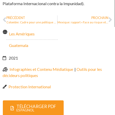
Plataforma Internacional contra la Impunidad).
PRÉCÉDENT
PROCHAIN
Colombie: Cadre pour une politique publique de protection et des libertés pour les leaders sociaux·ales, les dirigeant·e·s communautaires, les journalistes et les défenseur·e·s des droits humains
Mexique: rapport « Face au risque et au chaos »
Les Amériques
Guatemala
2021
Infographies et Contenu Médiatique
|
Outils pour les
décideurs politiques
Protection International
TÉLÉCHARGER PDF
ESPAGNOL