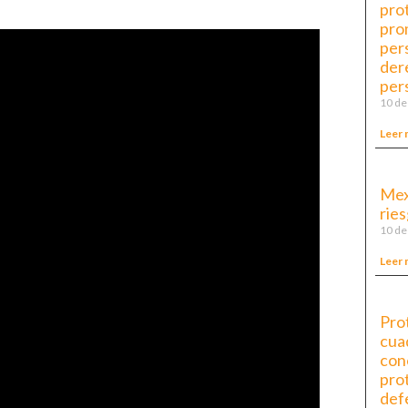
prot
pro
per
der
per
10 de
Leer 
Mex
ries
10 de
Leer 
Pro
cua
cono
pro
def