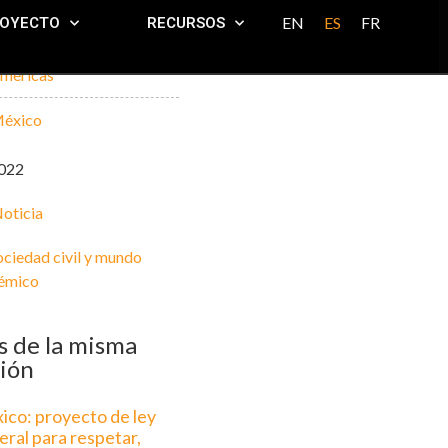
EN
ES
FR
ROYECTO
RECURSOS
mericas
éxico
022
oticia
ociedad civil y mundo
émico
 de la misma
ión
ico: proyecto de ley
eral para respetar,