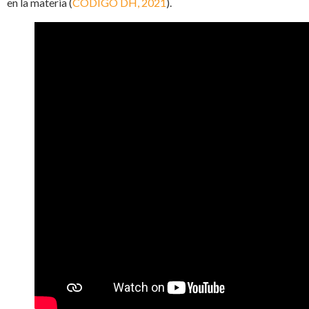
en la materia (
CODIGO DH, 2021
).