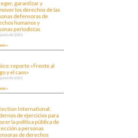
eger, garantizar y
mover los derechos de las
sonas defensoras de
echos humanos y
sonas periodistas
 junio de 2021
más »
ico: reporte «Frente al
go y el caos»
 junio de 2021
más »
tection International:
dernos de ejercicios para
cer la política pública de
tección a personas
ensoras de derechos