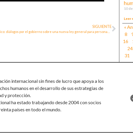
hum
10 de
Leer 
« An
SIGUIENTE
Mexico: diálogos por el gobierno sobre una nueva ley general para personas defensoras de derechos humanos y periodistas
8
16
24
31
ión internacional sin fines de lucro que apoya a los
chos humanos en el desarrollo de sus estrategias de
ad y protección.
tional ha estado trabajando desde 2004 con socios
reinta países en todo el mundo.