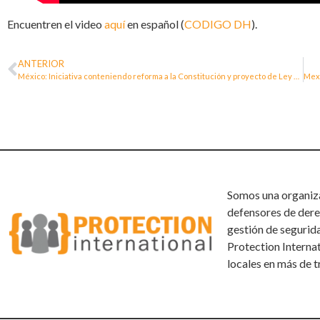
Encuentren el video
aquí
en español (
CODIGO DH
).
ANTERIOR
México: Iniciativa conteniendo reforma a la Constitución y proyecto de Ley General para Respetar, Proteger, Garantizar y Promover los Derechos de las Personas Defensoras de Derechos Humanos y Periodistas
Somos una organizac
defensores de dere
gestión de segurid
Protection Interna
locales en más de t