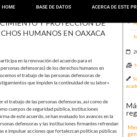
HOME
BASE DE DATOS
ACERCA DE ESTE P
CIMIENTO Y PROTECCIÓN DE
A
RECHOS HUMANOS EN OAXACA
M
2
ticipa en la renovación del acuerdo para el
N
s personas defensoras) de los derechos humanos en
cemos el trabajo de las personas defensoras de
S
tigamientos que impiden la continuidad de su labor»
acad
r el trabajo de las personas defensoras, así como de
Más
como cuerpos de seguridad pública, instituciones
reg
firma de este acuerdo, se han evaluado los avances en la
ersonas defensoras y las instituciones firmantes refrendan
Mex
s e impulsar acciones que fortalezcan políticas públicas
gen