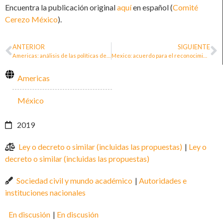
Encuentra la publicación original
aquí
en español (
Comité
Cerezo México
).
ANTERIOR
SIGUIENTE
Americas: análisis de las políticas de protección en Brasil, Colombia y México
Mexico: acuerdo para el reconocimiento y protección de las personas defensoras de derechos humanos en Oaxaca
Americas
México
2019
Ley o decreto o similar (incluidas las propuestas)
|
Ley o
decreto o similar (incluidas las propuestas)
Sociedad civil y mundo académico
|
Autoridades e
instituciones nacionales
En discusión
|
En discusión