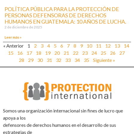
POLÍTICA PÚBLICA PARA LA PROTECCIÓN DE
PERSONAS DEFENSORAS DE DERECHOS
HUMANOS EN GUATEMALA: 10 AÑOS DE LUCHA.
2 de diciembre de 2025
Leer más »
« Anterior
1
2
3
4
5
6
7
8
9
10
11
12
13
14
15
16
17
18
19
20
21
22
23
24
25
26
27
28
29
30
31
32
33
34
35
Siguiente »
Somos una organización internacional sin fines de lucro que
apoya a los
defensores de derechos humanos en el desarrollo de sus
estrategias de