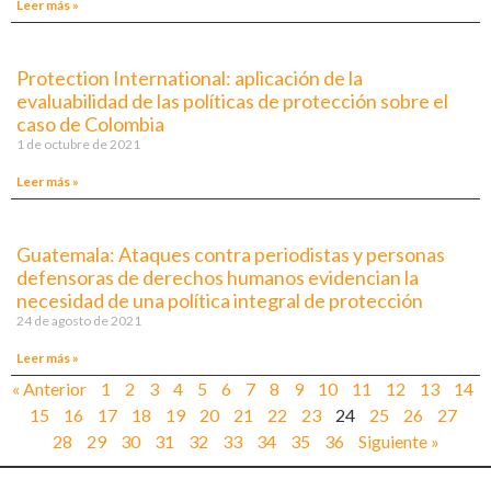
Leer más »
Protection International: aplicación de la
evaluabilidad de las políticas de protección sobre el
caso de Colombia
1 de octubre de 2021
Leer más »
Guatemala: Ataques contra periodistas y personas
defensoras de derechos humanos evidencian la
necesidad de una política integral de protección
24 de agosto de 2021
Leer más »
« Anterior
1
2
3
4
5
6
7
8
9
10
11
12
13
14
15
16
17
18
19
20
21
22
23
24
25
26
27
28
29
30
31
32
33
34
35
36
Siguiente »