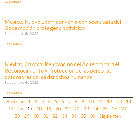
Leer más »
Mexico, Nuevo Leon: convenio con Secretaría del
Gobernación proteger a activistas
31 de enero de 2022
Leer más »
Mexico, Oaxaca: Renovación del Acuerdo para el
Reconocimiento y Protección de las personas
defensoras de los derechos humanos
31 de enero de 2022
Leer más »
« Anterior
1
2
3
4
5
6
7
8
9
10
11
12
13
14
15
16
17
18
19
20
21
22
23
24
25
26
27
28
29
30
31
32
33
34
35
36
Siguiente »