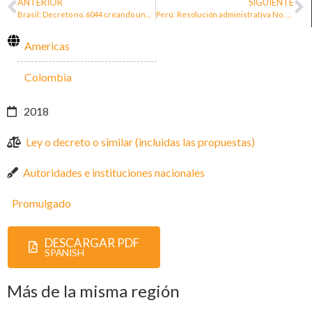
ANTERIOR
SIGUIENTE
Brasil: Decreto no. 6044 creando une política nacional por la protección de las personas defensoras
Perú: Resolución administrativa No. 029-2020/DP-PAD aprueba «Lineamientos de intervención defensorial frente a casos de defensores y defensoras de derechos humanos»
Americas
Colombia
2018
Ley o decreto o similar (incluidas las propuestas)
Autoridades e instituciones nacionales
Promulgado
DESCARGAR PDF
SPANISH
Más de la misma región