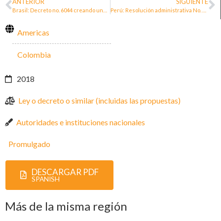
ANTERIOR
SIGUIENTE
Brasil: Decreto no. 6044 creando une política nacional por la protección de las personas defensoras
Perú: Resolución administrativa No. 029-2020/DP-PAD aprueba «Lineamientos de intervención defensorial frente a casos de defensores y defensoras de derechos humanos»
Americas
Colombia
2018
Ley o decreto o similar (incluidas las propuestas)
Autoridades e instituciones nacionales
Promulgado
DESCARGAR PDF
SPANISH
Más de la misma región