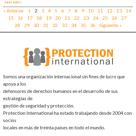
Leer más »
« Anterior
1
2
3
4
5
6
7
8
9
10
11
12
13
14
15
16
17
18
19
20
21
22
23
24
25
26
27
28
29
30
31
32
33
34
35
36
Siguiente »
Somos una organización internacional sin fines de lucro que
apoya a los
defensores de derechos humanos en el desarrollo de sus
estrategias de
gestión de seguridad y protección.
Protection International ha estado trabajando desde 2004 con
socios
locales en más de treinta países en todo el mundo.