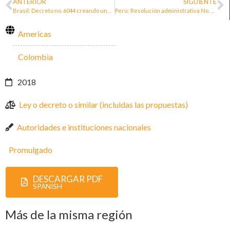
ANTERIOR
SIGUIENTE
Brasil: Decreto no. 6044 creando une política nacional por la protección de las personas defensoras
Perú: Resolución administrativa No. 029-2020/DP-PAD aprueba «Lineamientos de intervención defensorial frente a casos de defensores y defensoras de derechos humanos»
Americas
Colombia
2018
Ley o decreto o similar (incluidas las propuestas)
Autoridades e instituciones nacionales
Promulgado
DESCARGAR PDF
SPANISH
Más de la misma región