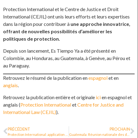
Protection International et le Centre de Justice et Droit
International (CEJIL) ont unis leurs efforts et leurs expertises
dans la région pour contribuer à
une approche innovatrice,
offrant de nouvelles possibilités d’améliorer les
politiques de protection.
Depuis son lancement, Es Tiempo Ya a été présenté en
Colombie, au Honduras, au Guatemala, à Genève, au Pérou et
au Paraguay.
Retrouvez le résumé de la publication en
espagnol
et en
anglais
.
Retrouvez la publication entière et originale
ici
en espagnol et
anglais (
Protection International
et
Centre for Justice and
International Law (CEJIL)
).
PRÉCÉDENT
PROCHAIN
Protection International: application de la méthode d’évaluabilité des politiques de protection sur le cas de la Colombie
Guatemala: Réunion nationale des défenseur·e·s des droits humains sur la politique de protection des défenseur·e·s des droits humains, des organisations et des communautés [vidéo]