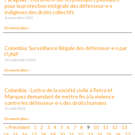
pour la protection intégrale des défenseur·e·s
indigènes des droits collectifs
4 novembre 2022
En savoir plus »
Colombia: Surveillance illégale des défenseur·e·s par
l’UNP
19 septembre 2022
En savoir plus »
Colombie : Lettre de la société civile à Petro et
Marquez demandant de mettre fin à la violence
contre les défenseur·e·s des droits humains
11 août 2022
En savoir plus »
« Précédent
1
2
3
4
5
6
7
8
9
10
11
12
13
14
15
16
17
18
19
20
21
22
23
24
25
26
27