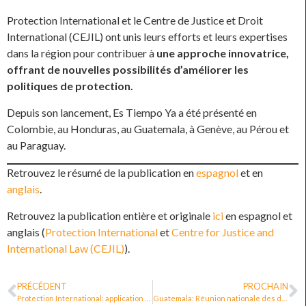
Protection International et le Centre de Justice et Droit
International (CEJIL) ont unis leurs efforts et leurs expertises
dans la région pour contribuer à
une approche innovatrice,
offrant de nouvelles possibilités d’améliorer les
politiques de protection.
Depuis son lancement, Es Tiempo Ya a été présenté en
Colombie, au Honduras, au Guatemala, à Genève, au Pérou et
au Paraguay.
Retrouvez le résumé de la publication en
espagnol
et en
anglais
.
Retrouvez la publication entière et originale
ici
en espagnol et
anglais (
Protection International
et
Centre for Justice and
International Law (CEJIL)
).
PRÉCÉDENT
PROCHAIN
Protection International: application de la méthode d’évaluabilité des politiques de protection sur le cas de la Colombie
Guatemala: Réunion nationale des défenseur·e·s des droits humains sur la politique de protection des défenseur·e·s des droits humains, des organisations et des communautés [vidéo]