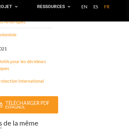
EN
ES
FR
ROJET
RESSOURCES
es Amériques
olombie
021
utils pour les décideurs
iques
rotection International
TÉLÉCHARGER PDF
ESPAGNOL
s de la même