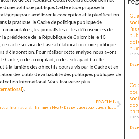
rég
re d’une politique publique. Cette étude propose la
atégique pour améliorer la conception et la planification
Gua
soc
ans la pratique, le Cadre de politique publique de
l’ad
ommunautaires, les journalistes et les défenseur·e·s des
pub
ar la présidence de la République de Colombie le 10
déf
e cadre servira de base à l’élaboration d’une politique
hum
rs d’élaboration. Pour réaliser cette analyse, nous avons
15 n
le Cadre, en les compilant, en les extrayant (si elles
En sa
tout à la lumière des objectifs poursuivis par le Cadre et en
cation des outils d’évaluabilité des politiques publiques de
otection International. Vous trouverez plus
Col
ternational
).
pour
soc
PROCHAIN
des
Protection International: The Time is Now! – Des politiques publiques efficaces pour le droit de défendre les droits humains
part
10 n
En sa