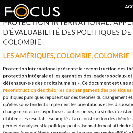
ACC
PROTECTION INTERNATIONAL: APPL
D’ÉVALUABILITÉ DES POLITIQUES DE
COLOMBIE
LES AMÉRIQUES
,
COLOMBIE
,
COLOMBIE
Protection International présente la reconstruction des thé
protection intégrale et les garanties des leaders sociaux e
défenseur·e·s
des droits humains ». Ce document est une a
reconstruction des théories du changement des politiques 
politiques publiques reposent sur des théories du changement et 
qu’elles sous-tendent simplement les orientations et les dispositio
changement et ces hypothèses sont erronées, ou si elles n’existent 
d’obtenir les résultats escomptés. La reconstruction des théories 
permet d’analyser si la politique peut raisonnablement atteindre l
fondées, incomplètes ou erronées qui pourraient rendre difficile 