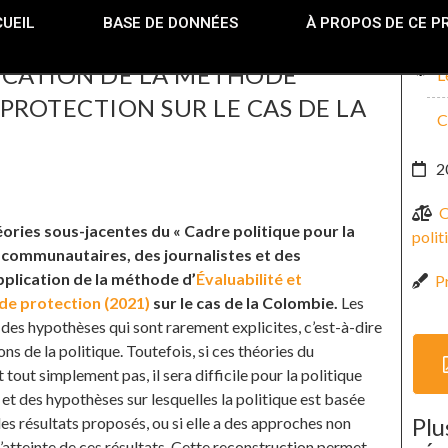
UEIL
BASE DE DONNÉES
À PROPOS DE CE P
ICATION DE LA MÉTHODE
L
 PROTECTION SUR LE CAS DE LA
C
2
O
ories sous-jacentes du « Cadre politique pour la
polit
t communautaires, des journalistes et des
pplication de la méthode d’
Évaluabilité et
P
de protection (2021)
sur le cas de la Colombie.
Les
des hypothèses qui sont rarement explicites, c’est-à-dire
ns de la politique. Toutefois, si ces théories du
tout simplement pas, il sera difficile pour la politique
et des hypothèses sur lesquelles la politique est basée
Plu
es résultats proposés, ou si elle a des approches non
l’atteinte de ces résultats. Cette reconstruction permet