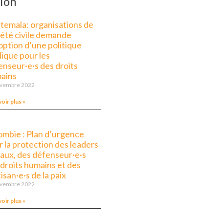
ion
temala: organisations de
iété civile demande
option d’une politique
lique pour les
enseur·e·s des droits
ains
ovembre 2022
voir plus »
ombie : Plan d’urgence
 la protection des leaders
iaux, des défenseur·e·s
 droits humains et des
isan·e·s de la paix
ovembre 2022
voir plus »