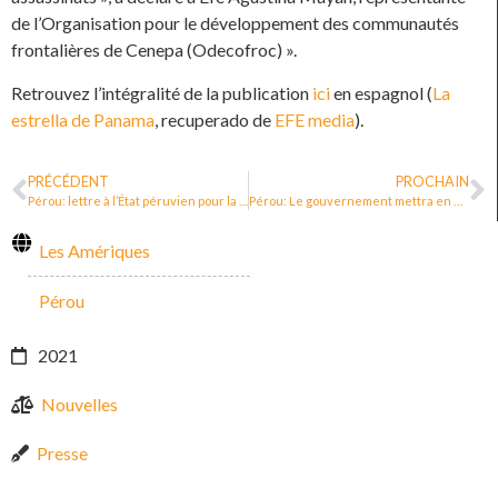
de l’Organisation pour le développement des communautés
frontalières de Cenepa (Odecofroc) ».
Retrouvez l’intégralité de la publication
ici
en espagnol (
La
estrella de Panama
, recuperado de
EFE media
).
PRÉCÉDENT
PROCHAIN
Pérou: lettre à l’État péruvien pour la protection des défenseur·e·s des droits humains
Pérou: Le gouvernement mettra en œuvre un mécanisme intersectoriel pour la protection des défenseur·e·s des droits humains
Les Amériques
Pérou
2021
Nouvelles
Presse