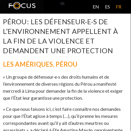
EN
ES
FR
BASE DE DONNÉES
À PROPOS DE CE PROJET
PÉROU: LES DÉFENSEUR·E·S DE
L’ENVIRONNEMENT APPELLENT À
LA FIN DE LA VIOLENCE ET
DEMANDENT UNE PROTECTION
LES AMÉRIQUES
,
PÉROU
« Un groupe de défenseur·e·s des droits humains et de
l’environnement de diverses régions du Pérou a manifesté
mercredi à Lima pour demander la fin de la violence et exiger
que l’État leur garantisse une protection.
« Ce que nous faisons ici, c’est faire connaître nos demandes
pour que l’État agisse à temps (…), qu’il prenne les mesures
correspondantes avant qu’il y ait d’autres meurtres ou
assassinats », a déclaré à Efe Agustina Mayán, représentante