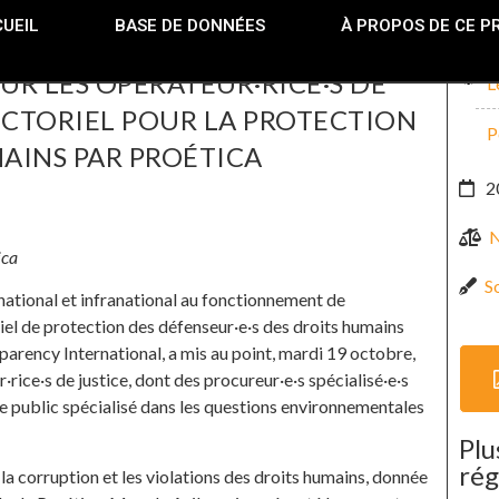
UEIL
BASE DE DONNÉES
À PROPOS DE CE P
R LES OPÉRATEUR·RICE·S DE
L
ECTORIEL POUR LA PROTECTION
P
MAINS PAR PROÉTICA
2
N
ica
So
 national et infranational au fonctionnement de
iel de protection des défenseur·e·s des droits humains
parency International, a mis au point, mardi 19 octobre,
rice·s de justice, dont des procureur·e·s spécialisé·e·s
e public spécialisé dans les questions environnementales
Plu
rég
a corruption et les violations des droits humains, donnée