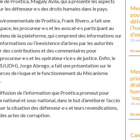
de Proética, Magaly Avila, qui a présenté les aspects
Mex
our les défenseur·e·s des droits humains dans le pays.
pour
vironnementale de Proética, Frank Rivero, a fait une
déf
l’ho
pace, les procureur·e·s et les avocat·e·s participant au
d’e
ntenu de la plateforme, qui comprend des informations sur
18 av
nformations ou l’inexistence d’arbres par les autorités
lir des contributions et des commentaires pour
En sa
procureur·e·s et les opérateur·rice·s de justice. Enfin, le
SJUDH), Jorge Abrego, a fait une présentation sur le
Mex
sources de risque et le fonctionnement du Mécanisme
prio
.
dro
huma
iffusion de l’information que Proética promeut pour
´ex
 national et sous-national, dans le but d’améliorer l’accès
18 av
ser la situation des défenseur·e·s et leurs revendications,
En sa
 des actes de corruption.
Can