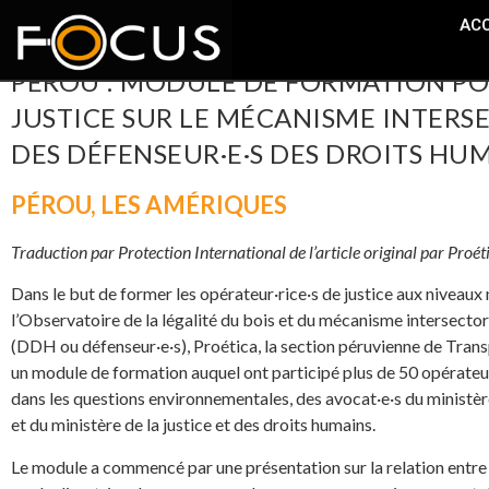
ACC
PÉROU : MODULE DE FORMATION POU
JUSTICE SUR LE MÉCANISME INTERS
DES DÉFENSEUR·E·S DES DROITS HU
PÉROU
,
LES AMÉRIQUES
Traduction par Protection International de l’article original par Proét
Dans le but de former les opérateur·rice·s de justice aux niveaux
l’Observatoire de la légalité du bois et du mécanisme intersector
(DDH ou défenseur·e·s), Proética, la section péruvienne de Trans
un module de formation auquel ont participé plus de 50 opérateur·
dans les questions environnementales, des avocat·e·s du ministèr
et du ministère de la justice et des droits humains.
Le module a commencé par une présentation sur la relation entre l