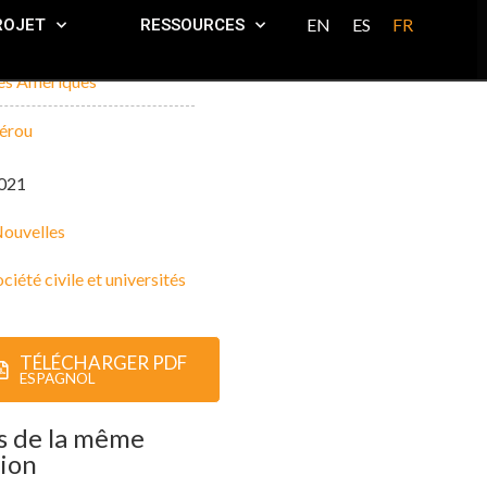
EN
ES
FR
ROJET
RESSOURCES
es Amériques
érou
021
ouvelles
ciété civile et universités
TÉLÉCHARGER PDF
ESPAGNOL
s de la même
ion