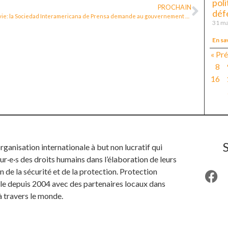
poli
PROCHAIN
déf
Bolivie: la Sociedad Interamericana de Prensa demande au gouvernement de créer un mécanisme de protection des journalistes
31 ma
En sa
« Pr
8
16
anisation internationale à but non lucratif qui
ur·e·s des droits humains dans l’élaboration de leurs
n de la sécurité et de la protection. Protection
ille depuis 2004 avec des partenaires locaux dans
à travers le monde.