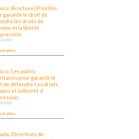
ico: Brochure|Priorités
 garantir le droit de
endre les droits de
mme et la liberté
xpression.
ril 2023
voir plus »
ico: Les points
ritaires pour garantir le
it de défendre Les droits
ins et la liberté d
pression
ril 2023
voir plus »
ada: Directives de