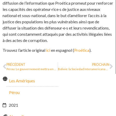
diffusion de l’information que Proética promeut pour renforcer
les capacités des opérateur·rice·s de justice aux niveaux
national et sous-national, dans le but d’améliorer l’accès à la
justice des populations les plus vulnérables ainsi que de
diffuser la situation des défenseur·e·s et leurs revendications,
qui sont constamment attaqués par des activités illégales liées
à des actes de corruption.
Trouvez l’article original
ici
en espagnol (
Proética
).
PRÉCÉDENT
PROCHAIN
Pérou: Le gouvernement mettra en œuvre un mécanisme intersectoriel pour la protection des défenseur·e·s des droits humains
Bolivie: la Sociedad Interamericana de Prensa demande au gouvernement de créer un mécanisme de protection des journalistes
Les Amériques
Pérou
2021