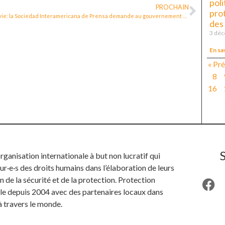
poli
PROCHAIN
pro
Bolivie: la Sociedad Interamericana de Prensa demande au gouvernement de créer un mécanisme de protection des journalistes
des
3 dé
En sa
« Pr
8
16
anisation internationale à but non lucratif qui
ur·e·s des droits humains dans l’élaboration de leurs
n de la sécurité et de la protection. Protection
ille depuis 2004 avec des partenaires locaux dans
à travers le monde.