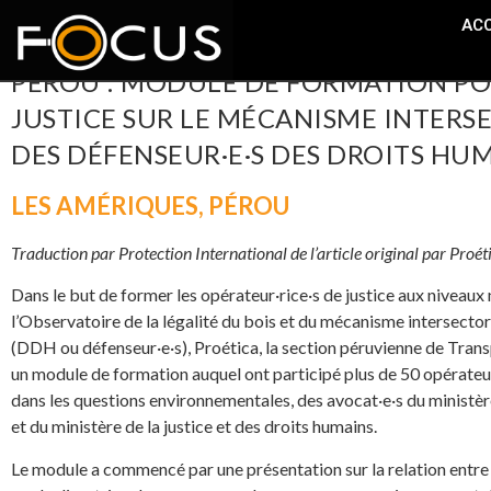
ACC
PÉROU : MODULE DE FORMATION POU
JUSTICE SUR LE MÉCANISME INTERS
DES DÉFENSEUR·E·S DES DROITS HU
LES AMÉRIQUES
,
PÉROU
Traduction par Protection International de l’article original par Proét
Dans le but de former les opérateur·rice·s de justice aux niveaux
l’Observatoire de la légalité du bois et du mécanisme intersector
(DDH ou défenseur·e·s), Proética, la section péruvienne de Trans
un module de formation auquel ont participé plus de 50 opérateur·
dans les questions environnementales, des avocat·e·s du ministèr
et du ministère de la justice et des droits humains.
Le module a commencé par une présentation sur la relation entre l