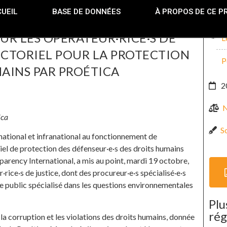
UEIL
BASE DE DONNÉES
À PROPOS DE CE P
R LES OPÉRATEUR·RICE·S DE
L
ECTORIEL POUR LA PROTECTION
P
MAINS PAR PROÉTICA
2
N
ica
So
 national et infranational au fonctionnement de
iel de protection des défenseur·e·s des droits humains
parency International, a mis au point, mardi 19 octobre,
rice·s de justice, dont des procureur·e·s spécialisé·e·s
e public spécialisé dans les questions environnementales
Plu
rég
a corruption et les violations des droits humains, donnée