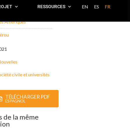
EN
ES
FR
ROJET
RESSOURCES
es Amériques
érou
021
ouvelles
ciété civile et universités
TÉLÉCHARGER PDF
ESPAGNOL
s de la même
ion