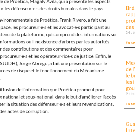
de Proética, Magaly Avila, qui a présenté les aspects
Brés
our les défenseur·e·s des droits humains dans le pays.
rapp
vironnementale de Proética, Frank Rivero, a fait une
pro
des
pace, les procureur·e·s et les avocat·e·s participant au
24 d
ntenu de la plateforme, qui comprend des informations sur
nformations ou l’inexistence d’arbres par les autorités
En sa
lir des contributions et des commentaires pour
procureur·e·s et les opérateur·rice·s de justice. Enfin, le
Mex
SJUDH), Jorge Abrego, a fait une présentation sur le
de 
sources de risque et le fonctionnement du Mécanisme
le 
.
les 
gou
iffusion de l’information que Proética promeut pour
9 dé
 national et sous-national, dans le but d’améliorer l’accès
ser la situation des défenseur·e·s et leurs revendications,
En sa
 des actes de corruption.
Gua
Int