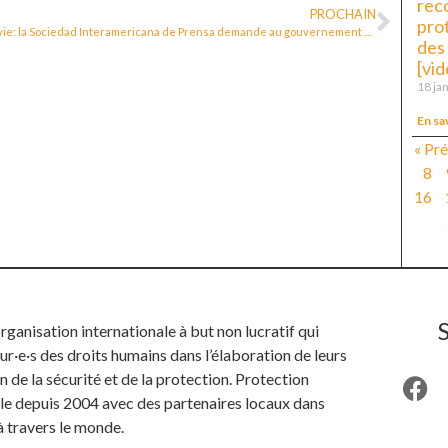
rec
PROCHAIN
pro
Bolivie: la Sociedad Interamericana de Prensa demande au gouvernement de créer un mécanisme de protection des journalistes
des
[vid
18 ja
En sa
« Pr
8
16
anisation internationale à but non lucratif qui
ur·e·s des droits humains dans l’élaboration de leurs
n de la sécurité et de la protection. Protection
ille depuis 2004 avec des partenaires locaux dans
à travers le monde.