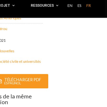
EN
ES
FR
ROJET
RESSOURCES
es Amériques
érou
021
ouvelles
ciété civile et universités
TÉLÉCHARGER PDF
ESPAGNOL
s de la même
ion