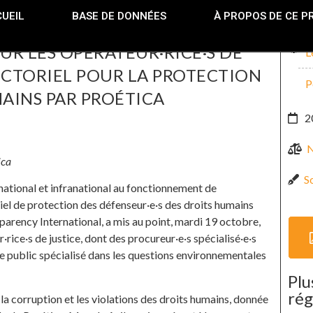
UEIL
BASE DE DONNÉES
À PROPOS DE CE P
R LES OPÉRATEUR·RICE·S DE
L
ECTORIEL POUR LA PROTECTION
P
MAINS PAR PROÉTICA
2
N
ica
So
 national et infranational au fonctionnement de
iel de protection des défenseur·e·s des droits humains
parency International, a mis au point, mardi 19 octobre,
rice·s de justice, dont des procureur·e·s spécialisé·e·s
e public spécialisé dans les questions environnementales
Plu
rég
a corruption et les violations des droits humains, donnée