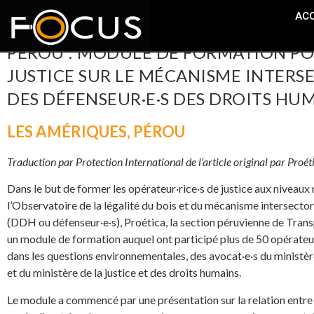
ACC
PÉROU : MODULE DE FORMATION POU
JUSTICE SUR LE MÉCANISME INTERS
DES DÉFENSEUR·E·S DES DROITS HU
LES AMÉRIQUES
,
PÉROU
Traduction par Protection International de l’article original par Proét
Dans le but de former les opérateur·rice·s de justice aux niveaux
l’Observatoire de la légalité du bois et du mécanisme intersector
(DDH ou défenseur·e·s), Proética, la section péruvienne de Trans
un module de formation auquel ont participé plus de 50 opérateur·
dans les questions environnementales, des avocat·e·s du ministèr
et du ministère de la justice et des droits humains.
Le module a commencé par une présentation sur la relation entre l