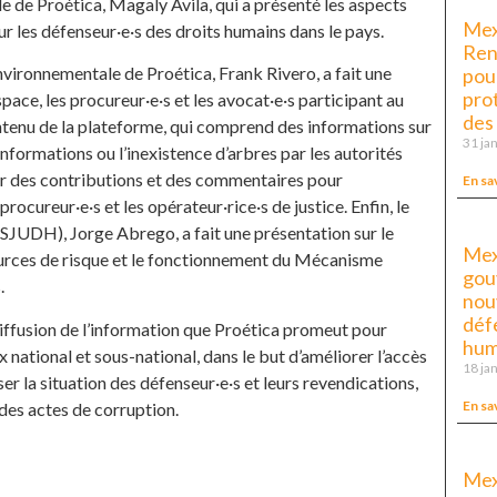
de Proética, Magaly Avila, qui a présenté les aspects
Mex
our les défenseur·e·s des droits humains dans le pays.
Ren
vironnementale de Proética, Frank Rivero, a fait une
pour
pro
pace, les procureur·e·s et les avocat·e·s participant au
des
ntenu de la plateforme, qui comprend des informations sur
31 ja
nformations ou l’inexistence d’arbres par les autorités
lir des contributions et des commentaires pour
En sa
procureur·e·s et les opérateur·rice·s de justice. Enfin, le
SJUDH), Jorge Abrego, a fait une présentation sur le
Mex
sources de risque et le fonctionnement du Mécanisme
gou
.
nouv
déf
iffusion de l’information que Proética promeut pour
huma
 national et sous-national, dans le but d’améliorer l’accès
18 ja
ser la situation des défenseur·e·s et leurs revendications,
En sa
 des actes de corruption.
Mex