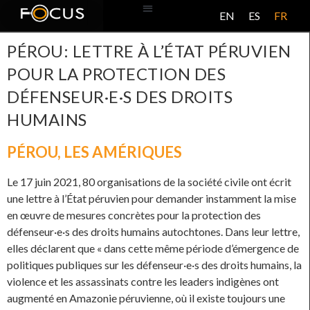
EN
ES
FR
BASE DE DONNÉES
À PROPOS DE CE PROJET
PÉROU: LETTRE À L’ÉTAT PÉRUVIEN
POUR LA PROTECTION DES
DÉFENSEUR·E·S DES DROITS
HUMAINS
PÉROU
,
LES AMÉRIQUES
Le 17 juin 2021, 80 organisations de la société civile ont écrit
une lettre à l’État péruvien pour demander instamment la mise
en œuvre de mesures concrètes pour la protection des
défenseur·e·s des droits humains autochtones. Dans leur lettre,
elles déclarent que « dans cette même période d’émergence de
politiques publiques sur les défenseur·e·s des droits humains, la
violence et les assassinats contre les leaders indigènes ont
augmenté en Amazonie péruvienne, où il existe toujours une