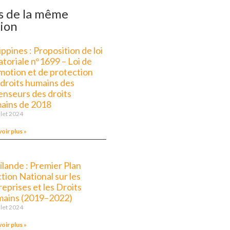
s de la même
ion
ippines : Proposition de loi
atoriale n°1699 – Loi de
motion et de protection
 droits humains des
enseurs des droits
ains de 2018
llet 2024
voir plus »
ïlande : Premier Plan
tion National sur les
eprises et les Droits
ains (2019–2022)
llet 2024
voir plus »