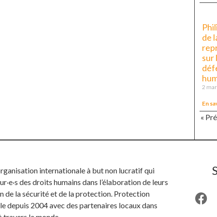
Phil
de 
rep
sur 
déf
hum
2 mar
En sa
« Pr
anisation internationale à but non lucratif qui
ur·e·s des droits humains dans l’élaboration de leurs
n de la sécurité et de la protection. Protection
ille depuis 2004 avec des partenaires locaux dans
à travers le monde.