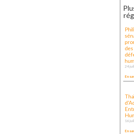
Plu
rég
Phil
sén
pro
des
déf
hum
24 jui
En sa
Tha
d’Ac
Entr
Hum
16 jui
En sa