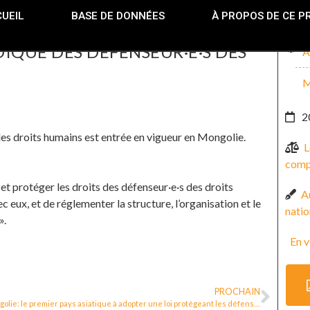
UEIL
BASE DE DONNÉES
À PROPOS DE CE P
DIQUE DES DÉFENSEUR·E·S DES
A
M
2
·s des droits humains est entrée en vigueur en Mongolie.
L
compr
 et protéger les droits des défenseur·e·s des droits
Au
c eux, et de réglementer la structure, l’organisation et le
natio
».
En v
PROCHAIN
Mongolie: le premier pays asiatique à adopter une loi protégeant les défenseur·e·s des droits humains