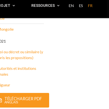
EN
ES
FR
ROJET
RESSOURCES
sie
ongolie
021
oi ou décret ou similaire (y
is les propositions)
torités et institutions
nales
igueur
TÉLÉCHARGER PDF
ANGLAIS