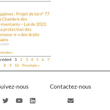
ippines : Projet de loi n° 77
la Chambre des
résentants – Loi de 2022
la protection des
enseur-e-s des droits
ains
s 2023
voir plus »
écédent
1
2
3
4
5
6
7
8
9
10
Prochain »
Suivez-nous
Contactez-nous