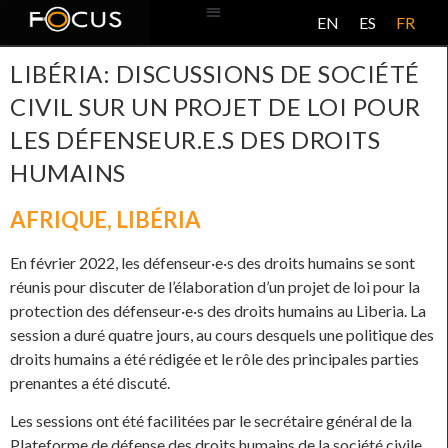
EN
ES
FR
BASE DE DONNÉES
À PROPOS DE CE PROJET
LIBÉRIA: DISCUSSIONS DE SOCIÉTÉ
CIVIL SUR UN PROJET DE LOI POUR
LES DÉFENSEUR.E.S DES DROITS
HUMAINS
AFRIQUE
,
LIBÉRIA
En février 2022, les défenseur·e·s des droits humains se sont
réunis pour discuter de l’élaboration d’un projet de loi pour la
protection des défenseur·e·s des droits humains au Liberia. La
session a duré quatre jours, au cours desquels une politique des
droits humains a été rédigée et le rôle des principales parties
prenantes a été discuté.
Les sessions ont été facilitées par le secrétaire général de la
Plateforme de défense des droits humains de la société civile