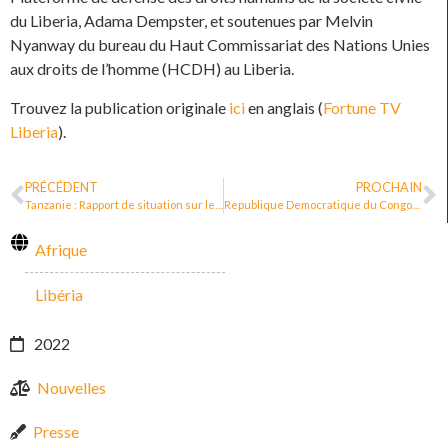
du Liberia, Adama Dempster, et soutenues par Melvin
Nyanway du bureau du Haut Commissariat des Nations Unies
aux droits de l’homme (HCDH) au Liberia.
Trouvez la publication originale
ici
en anglais (
Fortune TV
Liberia
).
PRÉCÉDENT
PROCHAIN
Tanzanie : Rapport de situation sur les défenseur·e·s des droits humains et l’espace civique (2021)
Republique Democratique du Congo: projet de loi sur les défenseur.e.s des droits humains approuvé à l’Assemblée Nationale
Afrique
Libéria
2022
Nouvelles
Presse