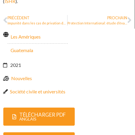
(
ISHR
).
PRÉCÉDENT
PROCHAIN
Impunité dans les cas de privation de la vie de défenseurs des droits humains 2017-2019
Protection International: étude d’évaluabilité du Décret 2252 de 2017 en Colombie
Les Amériques
Guatemala
2021
Nouvelles
Société civile et universités
TÉLÉCHARGER PDF
ANGLAIS