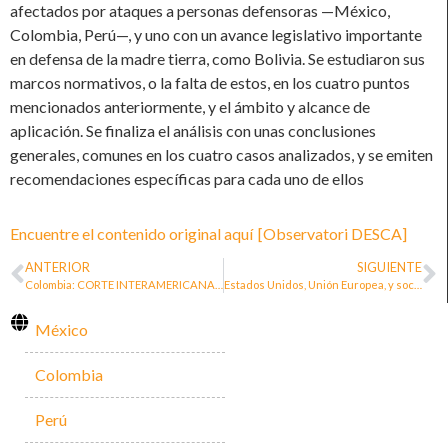
afectados por ataques a personas defensoras —México,
Colombia, Perú—, y uno con un avance legislativo importante
en defensa de la madre tierra, como Bolivia. Se estudiaron sus
marcos normativos, o la falta de estos, en los cuatro puntos
mencionados anteriormente, y el ámbito y alcance de
aplicación. Se finaliza el análisis con unas conclusiones
generales, comunes en los cuatro casos analizados, y se emiten
recomendaciones específicas para cada uno de ellos
Encuentre el contenido original aquí
[Observatori DESCA]
ANTERIOR
SIGUIENTE
Colombia: CORTE INTERAMERICANA DE DERECHOS HUMANOS CASO MIEMBROS DE LA CORPORACIÓN COLECTIVO DE ABOGADOS “JOSÉ ALVEAR RESTREPO” VS. COLOMBIA. SENTENCIA DE 18 DE OCTUBRE DE 2023
Estados Unidos, Unión Europea, y sociedad civil rechazan proyecto del Congreso contra las ONG: estas son sus razones
México
Colombia
Perú