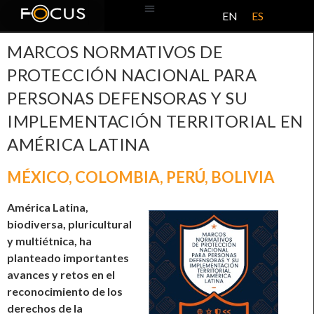
EN
ES
BASE DE DATOS
ACERCA DE ESTE PROYECTO
MARCOS NORMATIVOS DE
PROTECCIÓN NACIONAL PARA
PERSONAS DEFENSORAS Y SU
IMPLEMENTACIÓN TERRITORIAL EN
AMÉRICA LATINA
MÉXICO
,
COLOMBIA
,
PERÚ
,
BOLIVIA
América Latina,
biodiversa, pluricultural
y multiétnica, ha
planteado importantes
avances y retos en el
reconocimiento de los
derechos de la