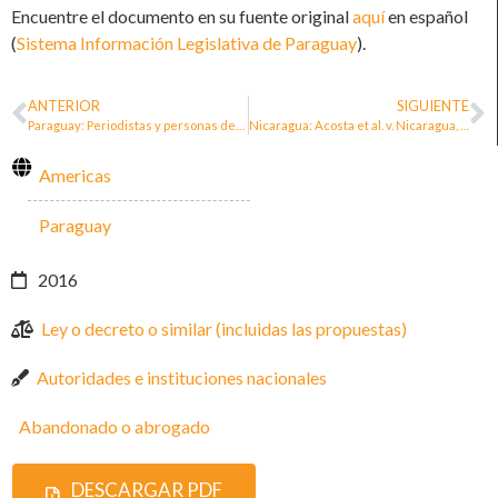
Encuentre el documento en su fuente original
aquí
en español
(
Sistema Información Legislativa de Paraguay
).
ANTERIOR
SIGUIENTE
Paraguay: Periodistas y personas defensoras de los derechos humanos piden un marco jurídico protector
Nicaragua: Acosta et al. v. Nicaragua, Inter-American Court of Human Rights
Americas
Paraguay
2016
Ley o decreto o similar (incluidas las propuestas)
Autoridades e instituciones nacionales
Abandonado o abrogado
DESCARGAR PDF