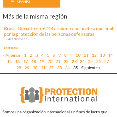
SPANISH
Más de la misma región
Brasil: Decreto no. 6044 creando une política nacional
por la protección de las personas defensoras
12 de febrero de 2007
Leer más »
« Anterior
1
2
3
4
5
6
7
8
9
10
11
12
13
14
15
16
17
18
19
20
21
22
23
24
25
26
27
28
29
30
31
32
33
34
35
Siguiente »
Somos una organización internacional sin fines de lucro que