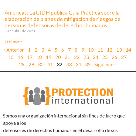
Americas: La CIDH publica Guía Práctica sobre la
elaboración de planes de mitigación de riesgos de
personas defensoras de derechos humanos
30 de abril de 2021
Leer más »
« Anterior
1
2
3
4
5
6
7
8
9
10
11
12
13
14
15
16
17
18
19
20
21
22
23
24
25
26
27
28
29
30
31
32
33
34
35
Siguiente »
Somos una organización internacional sin fines de lucro que
apoya a los
defensores de derechos humanos en el desarrollo de sus