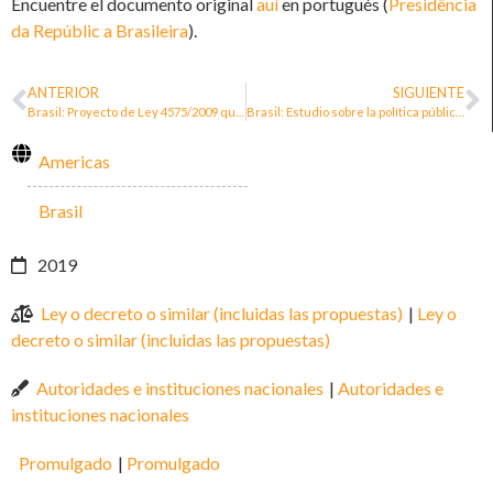
Encuentre el documento original
auí
en portugués (
Presidência
da Repúblic a Brasileira
).
ANTERIOR
SIGUIENTE
Brasil: Proyecto de Ley 4575/2009 que crea el Programa de Protección de las Personas Defensoras de los Derechos Humanos
Brasil: Estudio sobre la política pública de protección de las personas defensoras de los derechos humanos por Ulisses Neto
Americas
Brasil
2019
Ley o decreto o similar (incluidas las propuestas)
|
Ley o
decreto o similar (incluidas las propuestas)
Autoridades e instituciones nacionales
|
Autoridades e
instituciones nacionales
Promulgado
|
Promulgado