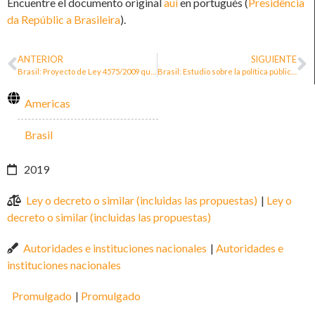
Encuentre el documento original
auí
en portugués (
Presidência
da Repúblic a Brasileira
).
ANTERIOR
SIGUIENTE
Brasil: Proyecto de Ley 4575/2009 que crea el Programa de Protección de las Personas Defensoras de los Derechos Humanos
Brasil: Estudio sobre la política pública de protección de las personas defensoras de los derechos humanos por Ulisses Neto
Americas
Brasil
2019
Ley o decreto o similar (incluidas las propuestas)
|
Ley o
decreto o similar (incluidas las propuestas)
Autoridades e instituciones nacionales
|
Autoridades e
instituciones nacionales
Promulgado
|
Promulgado