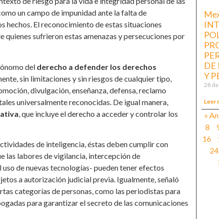
ntexto de riesgo para la vida e integridad personal de las
í como un campo de impunidad ante la falta de
Mex
IN
os hechos. El reconocimiento de estas situaciones
POL
r de quienes sufrieron estas amenazas y persecuciones por
PR
PE
DE
autónomo del
derecho a defender los derechos
Y P
ente, sin limitaciones y sin riesgos de cualquier tipo,
28 de
 promoción, divulgación, enseñanza, defensa, reclamo
tales universalmente reconocidas. De igual manera,
Leer 
ativa
, que incluye el derecho a acceder y controlar los
« An
8
16
actividades de inteligencia, éstas deben cumplir con
24
e las labores de vigilancia, intercepción de
l uso de nuevas tecnologías- pueden tener efectos
jetos a autorización judicial previa. Igualmente, señaló
ertas categorías de personas, como las periodistas para
abogadas para garantizar el secreto de las comunicaciones