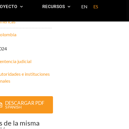
EN
ES
ROYECTO
RECURSOS
mericas
olombia
024
entencia judicial
utoridades e instituciones
nales
DESCARGAR PDF
SPANISH
 de la misma