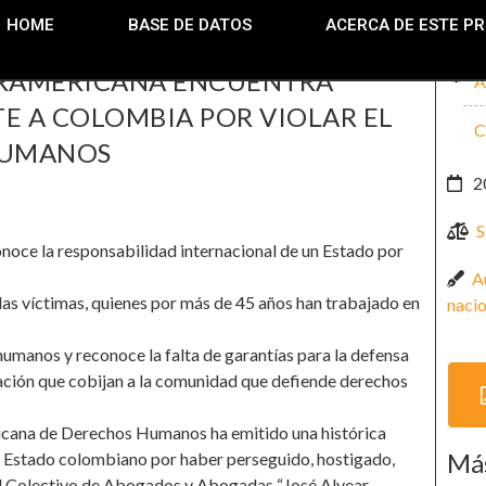
HOME
BASE DE DATOS
ACERCA DE ESTE P
TERAMERICANA ENCUENTRA
A
 A COLOMBIA POR VIOLAR EL
C
 HUMANOS
2
S
conoce la responsabilidad internacional de un Estado por
A
 las víctimas, quienes por más de 45 años han trabajado en
nacio
humanos y reconoce la falta de garantías para la defensa
ación que cobijan a la comunidad que defiende derechos
cana de Derechos Humanos ha emitido una histórica
Más
el Estado colombiano por haber perseguido, hostigado,
del Colectivo de Abogados y Abogadas “José Alvear