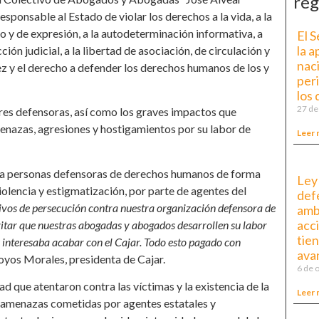
reg
responsable al Estado de violar los derechos a la vida, a la
to y de expresión, a la autodeterminación informativa, a
El 
la a
cción judicial, a la libertad de asociación, de circulación y
naci
iñez y el derecho a defender los derechos humanos de los y
per
los
27 de
eres defensoras, así como los graves impactos que
enazas, agresiones y hostigamientos por su labor de
Leer 
ontra personas defensoras de derechos humanos de forma
Ley
violencia y estigmatización, por parte de agentes del
def
ivos de persecución contra nuestra organización defensora de
amb
acc
itar que nuestras abogadas y abogados desarrollen su labor
tie
 interesaba acabar con el Cajar. Todo esto pagado con
ava
yos Morales, presidenta de Cajar.
6 de 
 que atentaron contra las víctimas y la existencia de la
Leer 
 y amenazas cometidas por agentes estatales y