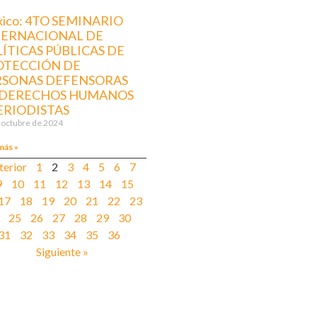
ico: 4TO SEMINARIO
TERNACIONAL DE
ÍTICAS PÚBLICAS DE
OTECCIÓN DE
RSONAS DEFENSORAS
 DERECHOS HUMANOS
ERIODISTAS
 octubre de 2024
más »
terior
1
2
3
4
5
6
7
9
10
11
12
13
14
15
17
18
19
20
21
22
23
25
26
27
28
29
30
31
32
33
34
35
36
Siguiente »