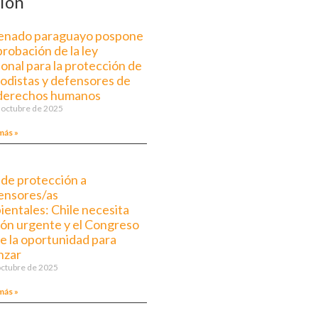
ión
Senado paraguayo pospone
probación de la ley
onal para la protección de
iodistas y defensores de
 derechos humanos
 octubre de 2025
más »
 de protección a
ensores/as
ientales: Chile necesita
ión urgente y el Congreso
ne la oportunidad para
nzar
octubre de 2025
más »