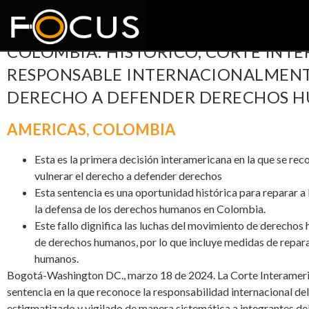
COLOMBIA: HISTÓRICO, CORTE IN
RESPONSABLE INTERNACIONALMENTE
DERECHO A DEFENDER DERECHOS
AMERICAS
,
COLOMBIA
Esta es la primera decisión interamericana en la que se re
vulnerar el derecho a defender derechos
Esta sentencia es una oportunidad histórica para reparar a
la defensa de los derechos humanos en Colombia.
Este fallo dignifica las luchas del movimiento de derechos 
de derechos humanos, por lo que incluye medidas de repar
humanos.
Bogotá-Washington DC., marzo 18 de 2024. La Corte Interameri
sentencia en la que reconoce la responsabilidad internacional d
estigmatizado y vigilado de manera sistemática a integrantes 