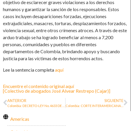
objetivo de esclarecer graves violaciones a los derechos
humanos y garantizar la sanción de los responsables. Estos
casos incluyen desapariciones forzadas, ejecuciones
extrajudiciales, masacres, torturas, desplazamientos forzados,
violencia sexual, entre otros crímenes atroces. A través de este
arduo trabajo se ha logrado beneficiar al menos a 7,200
personas, comunidades y pueblos en diferentes
departamentos de Colombia, brindando apoyo y buscando
justicia para las víctimas de estos horrendos actos.
Lee la sentencia completa
aquí
Encuentre el contenido original aquí
[Colectivo de abogados José Alvear Restrepo (Cajar)]
ANTERIOR
SIGUIENTE
Colombia: DECRETO-LEY No. 4633 DE 2011
Colombia: CORTE INTERAMERICANA DE DERECHOS HUMANOS CASO MIEMBROS DE LA CORPORACIÓN COLECTIVO DE ABOGADOS “JOSÉ ALVEAR RESTREPO” VS. COLOMBIA. SENTENCIA DE 18 DE OCTUBRE DE 2023
Americas