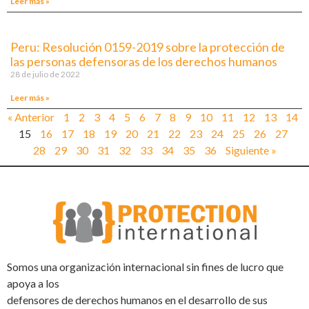
Leer más »
Peru: Resolución 0159-2019 sobre la protección de
las personas defensoras de los derechos humanos
28 de julio de 2022
Leer más »
« Anterior
1
2
3
4
5
6
7
8
9
10
11
12
13
14
15
16
17
18
19
20
21
22
23
24
25
26
27
28
29
30
31
32
33
34
35
36
Siguiente »
Somos una organización internacional sin fines de lucro que
apoya a los
defensores de derechos humanos en el desarrollo de sus