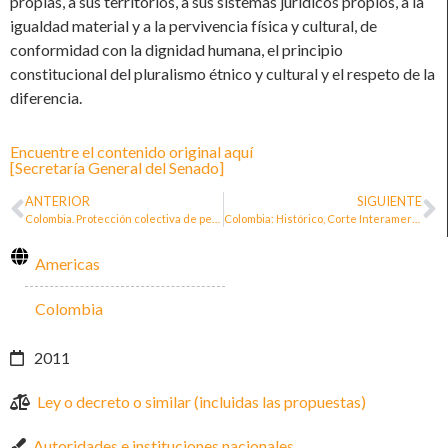
propias, a sus territorios, a sus sistemas jurídicos propios, a la
igualdad material y a la pervivencia física y cultural, de
conformidad con la dignidad humana, el principio
constitucional del pluralismo étnico y cultural y el respeto de la
diferencia.
Encuentre el contenido original aquí
[Secretaría General del Senado]
ANTERIOR
SIGUIENTE
Colombia. Protección colectiva de personas DDH: defensoras del derecho a la tierra y al territorio.
Colombia: Histórico, Corte Interamericana encuentra responsable internacionalmente a Colombia por violar el derecho a defender derechos humanos
Americas
Colombia
2011
Ley o decreto o similar (incluidas las propuestas)
Autoridades e instituciones nacionales