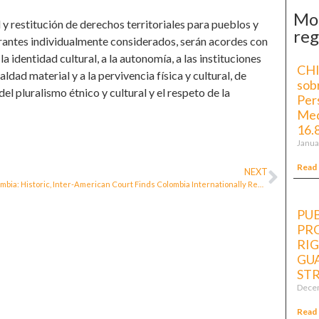
Mo
 y restitución de derechos territoriales para pueblos y
reg
rantes individualmente considerados, serán acordes con
a identidad cultural, a la autonomía, a las instituciones
CHI
ualdad material y a la pervivencia física y cultural, de
sob
l pluralismo étnico y cultural y el respeto de la
Per
Med
16.
Janua
Read
NEXT
Colombia: Historic, Inter-American Court Finds Colombia Internationally Responsible for Violating the Right to Defend Human Rights
PUB
PR
RI
GUA
ST
Decem
Read