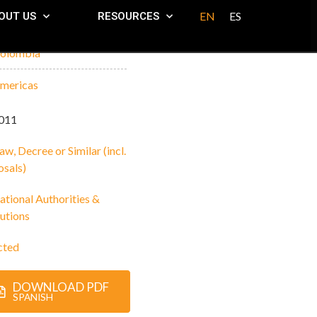
EN
ES
OUT US
RESOURCES
olombia
mericas
011
aw, Decree or Similar (incl.
osals)
ational Authorities &
tutions
cted
DOWNLOAD PDF
SPANISH