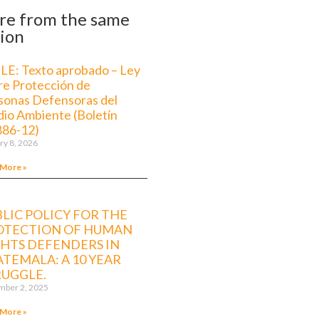
re from the same
ion
LE: Texto aprobado – Ley
re Protección de
sonas Defensoras del
io Ambiente (Boletín
886-12)
ry 8, 2026
 More »
LIC POLICY FOR THE
OTECTION OF HUMAN
GHTS DEFENDERS IN
TEMALA: A 10 YEAR
RUGGLE.
ber 2, 2025
 More »