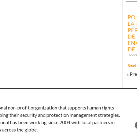
POL
LA
PE
DE
EN 
DE 
Decem
Read
« Pr
onal non-profit organization that supports human rights
ping their security and protection management strategies.
ional has been working since 2004 with local partners in
s across the globe.