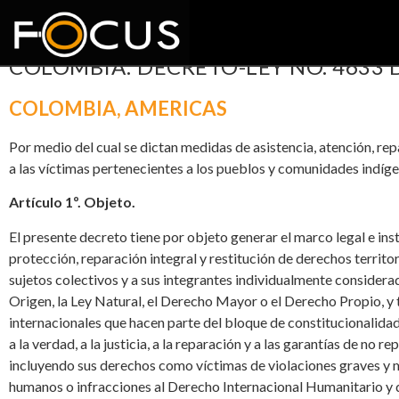
COLOMBIA: DECRETO-LEY NO. 4633 
COLOMBIA
,
AMERICAS
Por medio del cual se dictan medidas de asistencia, atención, repa
a las víctimas pertenecientes a los pueblos y comunidades indíge
Artículo 1º. Objeto.
El presente decreto tiene por objeto generar el marco legal e insti
protección, reparación integral y restitución de derechos territ
sujetos colectivos y a sus integrantes individualmente considerad
Origen, la Ley Natural, el Derecho Mayor o el Derecho Propio, 
internacionales que hacen parte del bloque de constitucionalidad, 
a la verdad, a la justicia, a la reparación y a las garantías de no r
incluyendo sus derechos como víctimas de violaciones graves y 
humanos o infracciones al Derecho Internacional Humanitario y di