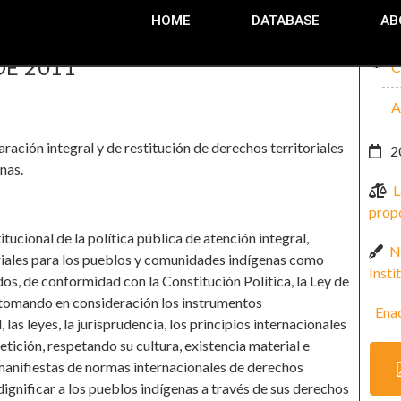
HOME
DATABASE
AB
DE 2011
C
A
ración integral y de restitución de derechos territoriales
2
nas.
L
prop
tucional de la política pública de atención integral,
N
oriales para los pueblos y comunidades indígenas como
Insti
os, de conformidad con la Constitución Política, la Ley de
y tomando en consideración los instrumentos
Ena
las leyes, la jurisprudencia, los principios internacionales
epetición, respetando su cultura, existencia material e
manifiestas de normas internacionales de derechos
gnificar a los pueblos indígenas a través de sus derechos