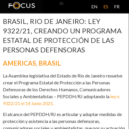
EN
ES
FR
BASE DE DATOS
ACERCA DE ESTE PROYECTO
BRASIL, RIO DE JANEIRO: LEY
9322/21, CREANDO UN PROGRAMA
ESTATAL DE PROTECCIÓN DE LAS
PERSONAS DEFENSORAS
AMERICAS
,
BRASIL
La Asamblea legislativa del Estado de Rio de Janeiro resuelve
crear el Programa Estatal de Protección a las Personas
Defensoras de los Derechos Humanos, Comunicadores
Sociales y Ambientalistas – PEPDDH/RJ adoptando la
ley n.
9322/21 el 14 Junio 2021.
El alcance del PEPDDH/RJ es articular y adoptar medidas de
protección y asistencia a las personas defensoras,
comunicadores sociales y ambientalistas, que por su actuación