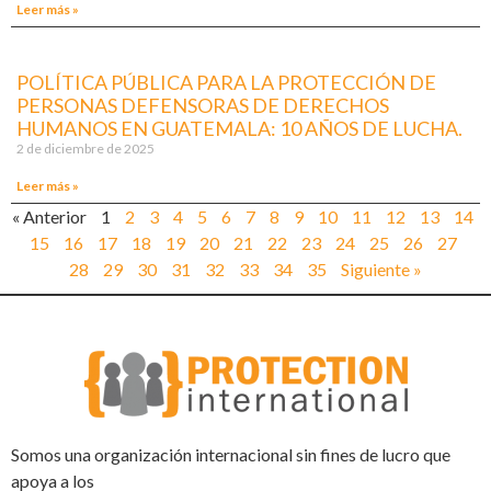
Leer más »
POLÍTICA PÚBLICA PARA LA PROTECCIÓN DE
PERSONAS DEFENSORAS DE DERECHOS
HUMANOS EN GUATEMALA: 10 AÑOS DE LUCHA.
2 de diciembre de 2025
Leer más »
« Anterior
1
2
3
4
5
6
7
8
9
10
11
12
13
14
15
16
17
18
19
20
21
22
23
24
25
26
27
28
29
30
31
32
33
34
35
Siguiente »
Somos una organización internacional sin fines de lucro que
apoya a los