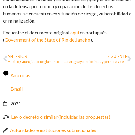
en la defensa, promoción y reparación de los derechos
humanos, se encuentren en situación de riesgo, vulnerabilidad o
criminalización.
Encuentre el documento original
aquí
en portugués
(
Government of the State of Rio de Janeiro
).
ANTERIOR
SIGUIENTE
Mexico, Guanajuato: Reglamento de la Ley para la Protección de Personas Defensoras de Derechos Humanos y Periodistas
Paraguay: Periodistas y personas defensoras de los derechos humanos piden un marco jurídico protector
Americas
Brasil
2021
Ley o decreto o similar (incluidas las propuestas)
Autoridades e instituciones subnacionales