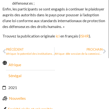
défenseur.es ;
Enfin, les participants se sont engagés à continuer le plaidoyer
auprès des autorités dans le pays pour pousser à l’adoption
d’une loi conforme aux standards internationaux de protection
des défenseur.es des droits humains. »
Trouvez la publication originale
ici
en français (
ISHR
).
PRÉCÉDENT
PROCHAIN
Afrique: le potentiel des institutions nationales des droits humains à servir de mécanismes de protection pour les défenseur·e·s des droits humains
Afrique: 68e session de la commission africaine sur la protection des défenseur·e·s contre les représailles
Afrique
Sénégal
2021
Nouvelles
Société civile et universités