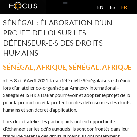
EN
ES
FR
BASE DE DONNÉES
À PROPOS DE CE PROJET
SÉNÉGAL: ÉLABORATION D’UN
PROJET DE LOI SUR LES
DÉFENSEUR·E·S DES DROITS
HUMAINS
SÉNÉGAL
,
AFRIQUE
,
SÉNÉGAL
,
AFRIQUE
« Les 8 et 9 Avril 2021, la société civile Sénégalaise s’est réunie
lors d’un atelier co-organisé par Amnesty International –
Sénégal et ISHR à Dakar pour revoir et adopter le projet de loi
pour la promotion et la protection des défenseur.es des droits
humains et son décret d’application.
Lors de cet atelier les participants ont eu l’opportunité
d’échanger sur les défis auxquels ils sont confrontés dans leur
travail de défense des droits humains. Ils ont notamment