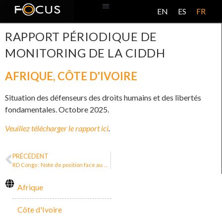
EN
ES
FR
BASE DE DONNÉES
À PROPOS DE CE PROJET
RAPPORT PÉRIODIQUE DE
MONITORING DE LA CIDDH
AFRIQUE
,
CÔTE D'IVOIRE
Situation des défenseurs des droits humains et des libertés
fondamentales. Octobre 2025.
Veuillez télécharger le rapport ici
.
PRÉCÉDENT
RD Congo : Note de position face au Communiqué n°004/CNDH /007/CABRAP/03/2025
Afrique
Côte d'Ivoire