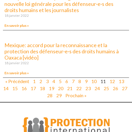
nouvelle loi générale pour les défenseur·e·s des
droits humains et les journalistes
18 janvier 2022
En savoir plus »
Mexique: accord pour la reconnaissance et la
protection des défenseur·e·s des droits humains à
Oaxaca [vidéo]
18 janvier 2022
En savoir plus »
« Précédent
1
2
3
4
5
6
7
8
9
10
11
12
13
14
15
16
17
18
19
20
21
22
23
24
25
26
27
28
29
Prochain »