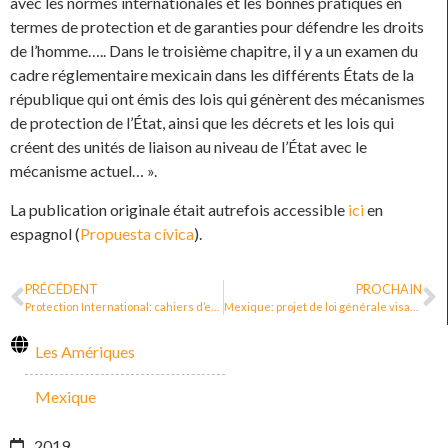
avec les normes internationales et les bonnes pratiques en
termes de protection et de garanties pour défendre les droits
de l’homme….. Dans le troisième chapitre, il y a un examen du
cadre réglementaire mexicain dans les différents États de la
république qui ont émis des lois qui génèrent des mécanismes
de protection de l’État, ainsi que les décrets et les lois qui
créent des unités de liaison au niveau de l’État avec le
mécanisme actuel… ».
La publication originale était autrefois accessible
ici
en
espagnol (
Propuesta cívica
).
PRÉCÉDENT
PROCHAIN
Protection International: cahiers d’exercices pour s’informer sur la politique publique de protection des défenseur.e.s des droits humains
Mexique: projet de loi générale visant à respecter, protéger, garantir et promouvoir les droits des défenseur·e·s des droits humains et des journalistes
Les Amériques
Mexique
2019