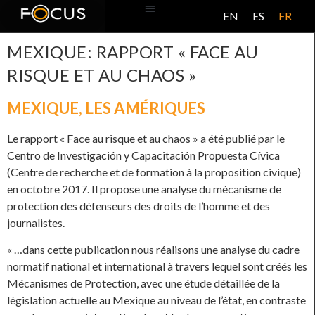
EN
ES
FR
BASE DE DONNÉES
À PROPOS DE CE PROJET
MEXIQUE: RAPPORT « FACE AU
RISQUE ET AU CHAOS »
MEXIQUE
,
LES AMÉRIQUES
Le rapport « Face au risque et au chaos » a été publié par le
Centro de Investigación y Capacitación Propuesta Cívica
(Centre de recherche et de formation à la proposition civique)
en octobre 2017. Il propose une analyse du mécanisme de
protection des défenseurs des droits de l’homme et des
journalistes.
« …dans cette publication nous réalisons une analyse du cadre
normatif national et international à travers lequel sont créés les
Mécanismes de Protection, avec une étude détaillée de la
législation actuelle au Mexique au niveau de l’état, en contraste