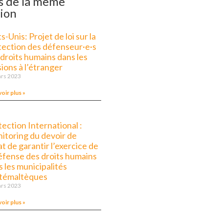
s de la même
ion
s-Unis: Projet de loi sur la
tection des défenseur·e·s
 droits humains dans les
ions à l’étranger
rs 2023
voir plus »
ection International :
itoring du devoir de
at de garantir l’exercice de
défense des droits humains
 les municipalités
témaltèques
rs 2023
voir plus »