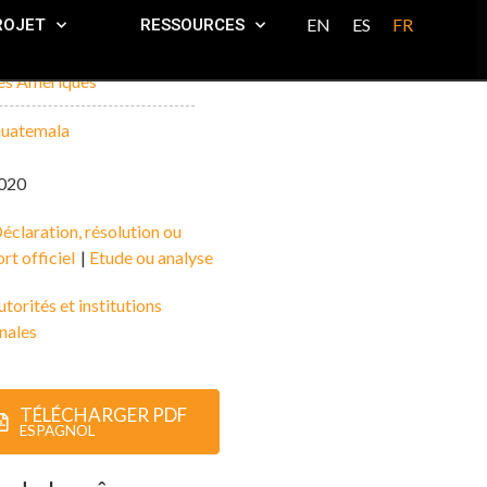
EN
ES
FR
ROJET
RESSOURCES
es Amériques
uatemala
020
éclaration, résolution ou
rt officiel
|
Etude ou analyse
torités et institutions
nales
TÉLÉCHARGER PDF
ESPAGNOL