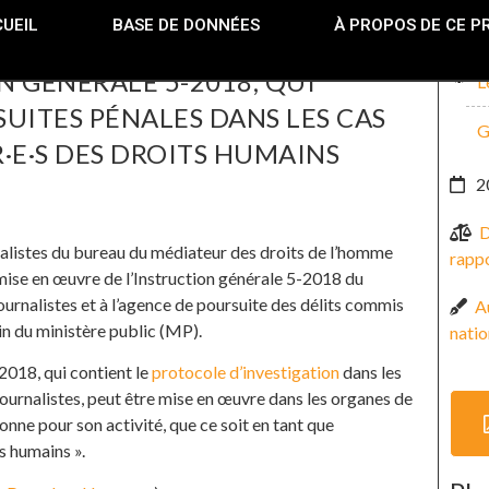
UEIL
BASE DE DONNÉES
À PROPOS DE CE P
N GÉNÉRALE 5-2018, QUI
L
UITES PÉNALES DANS LES CAS
G
·E·S DES DROITS HUMAINS
2
D
nalistes du bureau du médiateur des droits de l’homme
rappo
 mise en œuvre de l’Instruction générale 5-2018 du
journalistes et à l’agence de poursuite des délits commis
Au
ein du ministère public (MP).
natio
-2018, qui contient le
protocole d’investigation
dans les
journalistes, peut être mise en œuvre dans les organes de
onne pour son activité, que ce soit en tant que
s humains ».