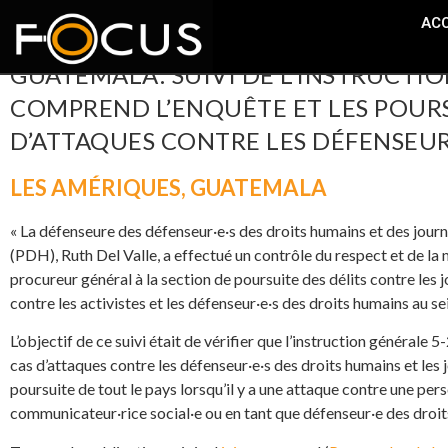
ACC
GUATEMALA: SUIVI DE L’INSTRUCTIO
COMPREND L’ENQUÊTE ET LES POURS
D’ATTAQUES CONTRE LES DÉFENSEUR
LES AMÉRIQUES
,
GUATEMALA
« La défenseure des défenseur·e·s des droits humains et des jour
(PDH), Ruth Del Valle, a effectué un contrôle du respect et de la
procureur général à la section de poursuite des délits contre les 
contre les activistes et les défenseur·e·s des droits humains au s
L’objectif de ce suivi était de vérifier que l’instruction générale 5
cas d’attaques contre les défenseur·e·s des droits humains et les 
poursuite de tout le pays lorsqu’il y a une attaque contre une pers
communicateur·rice social·e ou en tant que défenseur·e des droit