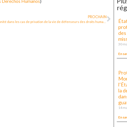
Plu
os Derechos Humanos
)
rég
PROCHAIN
État
Impunité dans les cas de privation de la vie de défenseurs des droits humains 2017-2019
pro
des
miss
30 ma
En sa
Prot
Mon
l’Ét
la 
dans
gua
14 ma
En sa