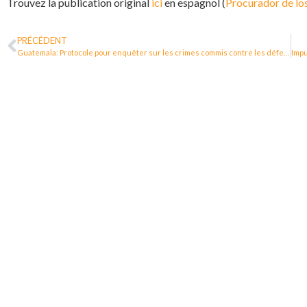
Trouvez la publication original
ici
en espagnol (
Procurador de l
PRÉCÉDENT
Guatemala: Protocole pour enquêter sur les crimes commis contre les défenseur·e·s des droits humains