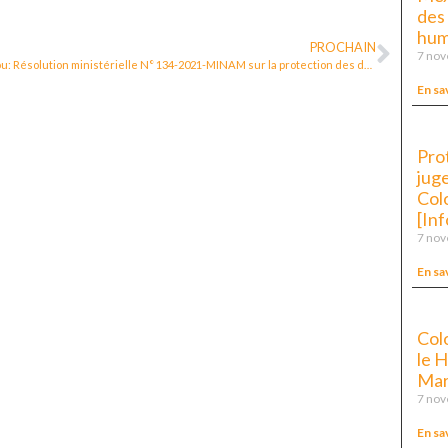
des
hum
PROCHAIN
7 no
Pérou: Résolution ministérielle N° 134-2021-MINAM sur la protection des défenseur·e·s de l’environnement
En sa
Prot
juge
Col
[In
7 no
En sa
Col
le 
Mar
7 no
En sa