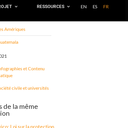
EN
ES
FR
ROJET
RESSOURCES
es Amériques
uatemala
021
nfographies et Contenu
atique
ciété civile et universités
s de la même
ion
co: Loi sur la protection