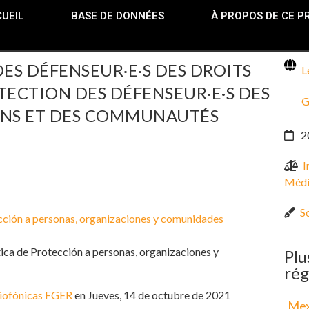
UEIL
BASE DE DONNÉES
À PROPOS DE CE P
S DÉFENSEUR·E·S DES DROITS
L
TECTION DES DÉFENSEUR·E·S DES
G
ONS ET DES COMMUNAUTÉS
2
I
Médi
So
cción a personas, organizaciones y comunidades
ca de Protección a personas, organizaciones y
Plu
rég
diofónicas FGER
en Jueves, 14 de octubre de 2021
Mexi