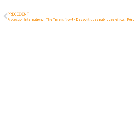
PRÉCÉDENT
Protection International: The Time is Now! – Des politiques publiques efficaces pour le droit de défendre les droits humains