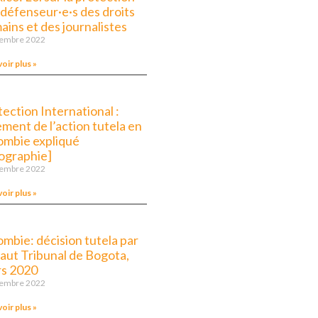
 défenseur·e·s des droits
ains et des journalistes
vembre 2022
voir plus »
ection International :
ment de l’action tutela en
ombie expliqué
fographie]
vembre 2022
voir plus »
ombie: décision tutela par
Haut Tribunal de Bogota,
s 2020
vembre 2022
voir plus »