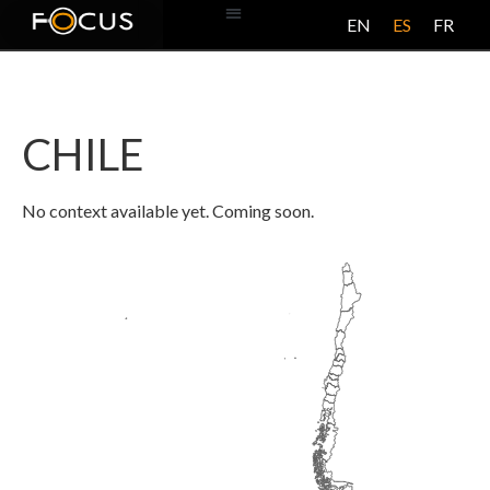
EN
ES
FR
BASE DE DATOS
ACERCA DE ESTE PROYECTO
CHILE
No context available yet. Coming soon.