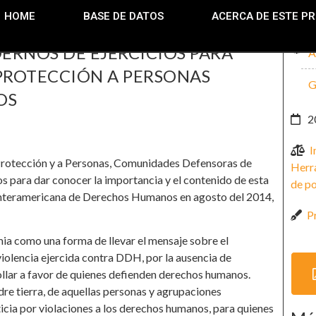
HOME
BASE DE DATOS
ACERCA DE ESTE P
ERNOS DE EJERCICIOS PARA
A
 PROTECCIÓN A PERSONAS
G
OS
2
I
s Protección y a Personas, Comunidades Defensoras de
Herr
 para dar conocer la importancia y el contenido de esta
de po
e Interamericana de Derechos Humanos en agosto del 2014,
P
ia como una forma de llevar el mensaje sobre el
violencia ejercida contra DDH, por la ausencia de
llar a favor de quienes defienden derechos humanos.
re tierra, de aquellas personas y agrupaciones
icia por violaciones a los derechos humanos, para quienes