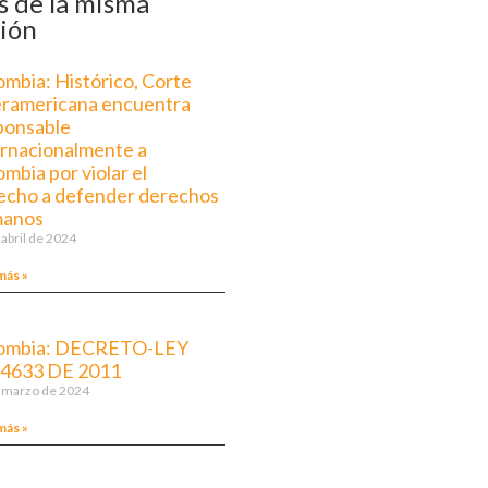
 de la misma
ión
ombia: Histórico, Corte
eramericana encuentra
ponsable
ernacionalmente a
mbia por violar el
echo a defender derechos
manos
 abril de 2024
más »
ombia: DECRETO-LEY
 4633 DE 2011
 marzo de 2024
más »