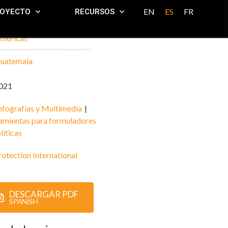
EN
ES
FR
ROYECTO
RECURSOS
mericas
uatemala
021
nfografías y Multimedia
|
amientas para formuladores
líticas
rotection International
DESCARGAR PDF
SPANISH