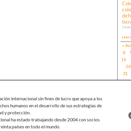
Col
col
def
tier
14 de
Leer 
« An
8
16
24
31
ión internacional sin fines de lucro que apoya a los
chos humanos en el desarrollo de sus estrategias de
ad y protección.
tional ha estado trabajando desde 2004 con socios
reinta países en todo el mundo.