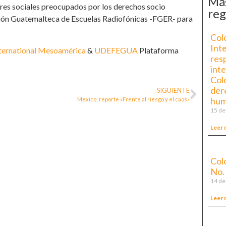
Más
ores sociales preocupados por los derechos socio
reg
ción Guatemalteca de Escuelas Radiofónicas -FGER- para
Col
Int
nternational Mesoamérica
&
UDEFEGUA
Plataforma
res
int
Colo
der
SIGUIENTE
hu
Mexico: reporte «Frente al riesgo y el caos»
15 de
Leer 
Col
No.
14 de
Leer 