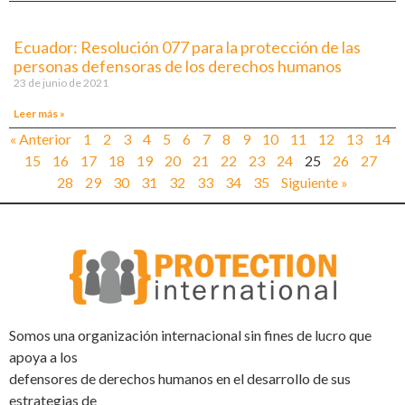
Ecuador: Resolución 077 para la protección de las
personas defensoras de los derechos humanos
23 de junio de 2021
Leer más »
« Anterior
1
2
3
4
5
6
7
8
9
10
11
12
13
14
15
16
17
18
19
20
21
22
23
24
25
26
27
28
29
30
31
32
33
34
35
Siguiente »
Somos una organización internacional sin fines de lucro que
apoya a los
defensores de derechos humanos en el desarrollo de sus
estrategias de